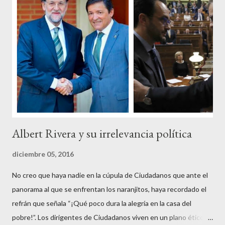
impuesto, sea por vocación o simplemente por no haber tenido
un trabajo en su vida, decidieron salir a la calle revestidos de la
sagrada túnica de la “indignación ciudadana” y con su actitud
crear una paradoja, se autodenominaban “movimiento 15M” y lo
que hicieron fue apoderarse de una plaza pública y allí sentaron
sus reales, bueno sus reales no,...
Albert Rivera y su irrelevancia política
diciembre 05, 2016
No creo que haya nadie en la cúpula de Ciudadanos que ante el
panorama al que se enfrentan los naranjitos, haya recordado el
refrán que señala “¡Qué poco dura la alegría en la casa del
pobre!”. Los dirigentes de Ciudadanos viven en un plano ético