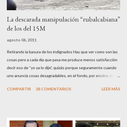
La descarada manipulación “rubalcabiana”
de los del 15M
agosto 06, 2011
Retirando la basura de los indignados Hay que ver como son las
cosas pero a cada día que pasa me produce menos satisfacción
decir eso de “yo ya lo dije”, quizás porque seguramente cuando
uno anuncia cosas desagradables, en el fondo, por encima de la
satisfacción personal del acierto, está deseando equivocarse.
COMPARTIR
38 COMENTARIOS
LEER MÁS
Pero francamente estos socialistas son tan transparentes en su
opacidad –permítaseme el oxímoron-, tan previsibles en el
disparate, tan fiables en la falacia que resulta difícil errar el tiro
cuando se les juzga. Recuerdo perfectamente cuando una serie
de ciudadanos, la mayoría de los cuales no han pagado jamás un