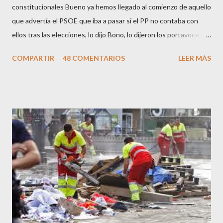
constitucionales Bueno ya hemos llegado al comienzo de aquello
que advertía el PSOE que iba a pasar si el PP no contaba con
ellos tras las elecciones, lo dijo Bono, lo dijeron los portavoces
de CC.OO y UGT, lo dijo el 15 M, lo dijo Cayo Lara y no lo dijeron
COMPARTIR
48 COMENTARIOS
LEER MÁS
los okupas, los red skins, los sharps o los anarcos porque a estos
ciudadanos lo de los portavoces autorizados y las declaraciones
a los medios les parecen mariconadas propias de la sociedad
decadente que pretenden combatir. Y ha sido que cuatro
caballeretes salieran en Valencia a la calle, dispuestos a hacer lo
que les viniera en gana, manifestarse sin la autorización
pertinente, cortar el tráfico de las calles más céntricas, volcar los
contenedores de vidrio para tener botellas a mano para agredir a
los agentes, incendiar contenedores, apedrear a la policía,
agredirla, morderla, para que toda la pijo progresía del país, todos
los que no fuman ni tabaco, n...