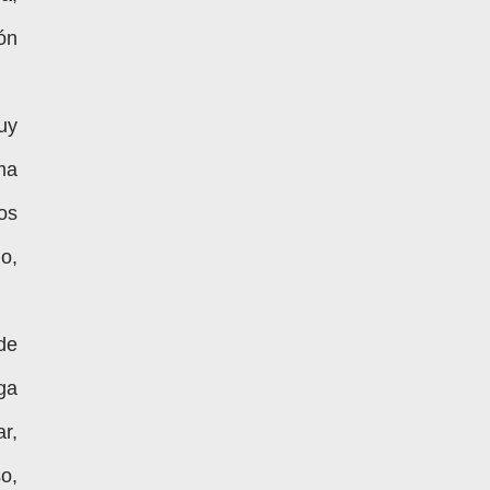
ón
uy
ma
os
o,
de
ga
r,
o,