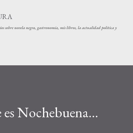
Ir al contenido principal
URA
os sobre novela negra, gastronomía, mis libros, la actualidad política y
 es Nochebuena...