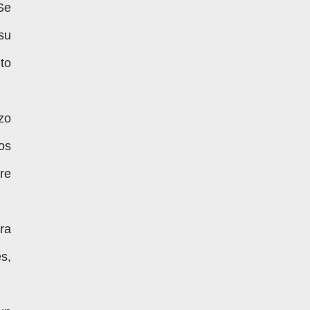
Se
su
nto
zo
os
re
ra
s,