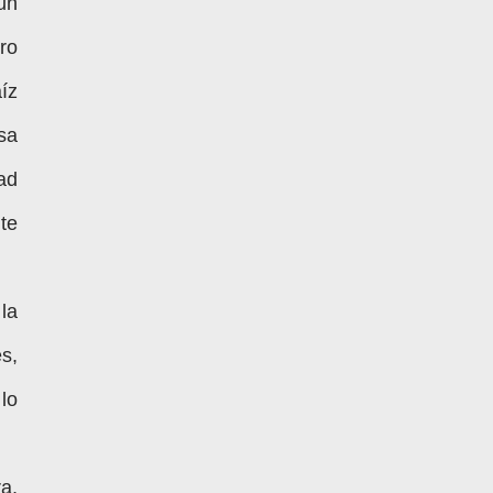
un
ro
íz
sa
ad
te
la
s,
lo
a,