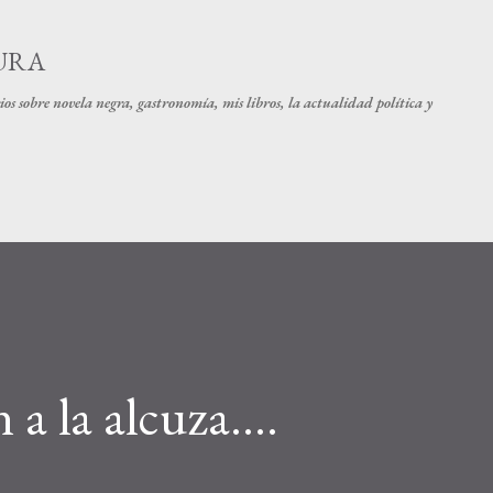
Ir al contenido principal
URA
os sobre novela negra, gastronomía, mis libros, la actualidad política y
 a la alcuza....