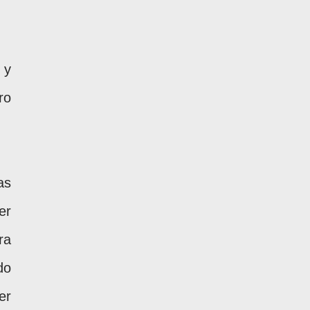
 y
ro
as
er
ra
do
er