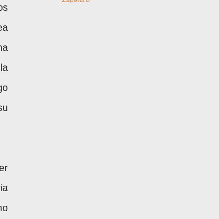
os
ea
ha
la
go
su
er
ia
mo