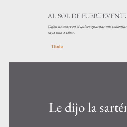
AL SOL DE FUERTEVENT
Cajón de sastre en el quiero guardar mis comentari
vaya uno a saber.
Título
Le dijo la sartén