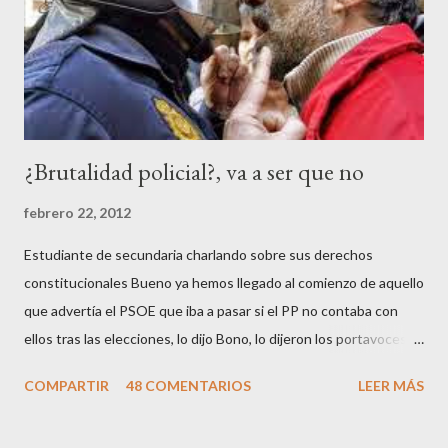
o
m
e
n
t
a
r
¿Brutalidad policial?, va a ser que no
i
o
febrero 22, 2012
Estudiante de secundaria charlando sobre sus derechos
constitucionales Bueno ya hemos llegado al comienzo de aquello
que advertía el PSOE que iba a pasar si el PP no contaba con
ellos tras las elecciones, lo dijo Bono, lo dijeron los portavoces
de CC.OO y UGT, lo dijo el 15 M, lo dijo Cayo Lara y no lo dijeron
COMPARTIR
48 COMENTARIOS
LEER MÁS
los okupas, los red skins, los sharps o los anarcos porque a estos
ciudadanos lo de los portavoces autorizados y las declaraciones