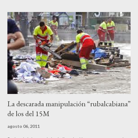
a los medios les parecen mariconadas propias de la sociedad
decadente que pretenden combatir. Y ha sido que cuatro
caballeretes salieran en Valencia a la calle, dispuestos a hacer lo
que les viniera en gana, manifestarse sin la autorización
pertinente, cortar el tráfico de las calles más céntricas, volcar los
contenedores de vidrio para tener botellas a mano para agredir a
los agentes, incendiar contenedores, apedrear a la policía,
agredirla, morderla, para que toda la pijo progresía del país, todos
los que no fuman ni tabaco, n...
La descarada manipulación “rubalcabiana”
de los del 15M
agosto 06, 2011