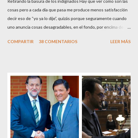
Retirando la basura de los indignados Hay que ver como son las
cosas pero a cada día que pasa me produce menos satisfacción
decir eso de “yo ya lo dije”, quizás porque seguramente cuando
uno anuncia cosas desagradables, en el fondo, por encima de la
satisfacción personal del acierto, está deseando equivocarse.
COMPARTIR
38 COMENTARIOS
LEER MÁS
Pero francamente estos socialistas son tan transparentes en su
opacidad –permítaseme el oxímoron-, tan previsibles en el
disparate, tan fiables en la falacia que resulta difícil errar el tiro
cuando se les juzga. Recuerdo perfectamente cuando una serie
de ciudadanos, la mayoría de los cuales no han pagado jamás un
impuesto, sea por vocación o simplemente por no haber tenido
un trabajo en su vida, decidieron salir a la calle revestidos de la
sagrada túnica de la “indignación ciudadana” y con su actitud
crear una paradoja, se autodenominaban “movimiento 15M” y lo
que hicieron fue apoderarse de una plaza pública y allí sentaron
sus reales, bueno sus reales no,...