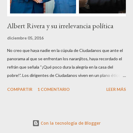
Albert Rivera y su irrelevancia política
diciembre 05, 2016
No creo que haya nadie en la cúpula de Ciudadanos que ante el
panorama al que se enfrentan los naranjitos, haya recordado el
refrán que señala “¡Qué poco dura la alegría en la casa del
pobre!”. Los dirigentes de Ciudadanos viven en un plano ético
superior al resto de los mortales, son los aristócratas de la
COMPARTIR
1 COMENTARIO
LEER MÁS
política, inventores de la honestidad y defensores acérrimos de
la transparencia, lo que parece les autoriza a criticar y dar
lecciones a todo el mundo, aunque paradójicamente pierdan
apoyo ciudadano en cada contienda electoral. Que en esto de la
Con la tecnología de Blogger
política podrás ser muy fino, educado, bien parecido y tener