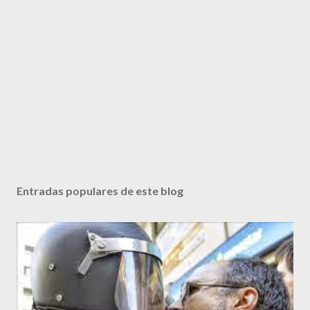
P
u
b
Entradas populares de este blog
l
i
c
a
r
u
n
c