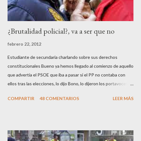
n
t
a
r
¿Brutalidad policial?, va a ser que no
i
o
febrero 22, 2012
Estudiante de secundaria charlando sobre sus derechos
constitucionales Bueno ya hemos llegado al comienzo de aquello
que advertía el PSOE que iba a pasar si el PP no contaba con
ellos tras las elecciones, lo dijo Bono, lo dijeron los portavoces
de CC.OO y UGT, lo dijo el 15 M, lo dijo Cayo Lara y no lo dijeron
COMPARTIR
48 COMENTARIOS
LEER MÁS
los okupas, los red skins, los sharps o los anarcos porque a estos
ciudadanos lo de los portavoces autorizados y las declaraciones
a los medios les parecen mariconadas propias de la sociedad
decadente que pretenden combatir. Y ha sido que cuatro
caballeretes salieran en Valencia a la calle, dispuestos a hacer lo