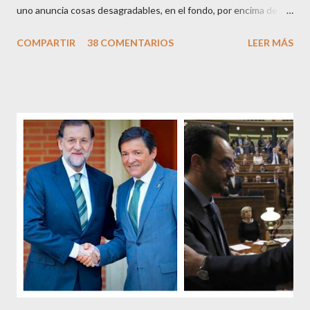
uno anuncia cosas desagradables, en el fondo, por encima de la
satisfacción personal del acierto, está deseando equivocarse.
COMPARTIR
38 COMENTARIOS
LEER MÁS
Pero francamente estos socialistas son tan transparentes en su
opacidad –permítaseme el oxímoron-, tan previsibles en el
disparate, tan fiables en la falacia que resulta difícil errar el tiro
cuando se les juzga. Recuerdo perfectamente cuando una serie
de ciudadanos, la mayoría de los cuales no han pagado jamás un
impuesto, sea por vocación o simplemente por no haber tenido
un trabajo en su vida, decidieron salir a la calle revestidos de la
sagrada túnica de la “indignación ciudadana” y con su actitud
crear una paradoja, se autodenominaban “movimiento 15M” y lo
que hicieron fue apoderarse de una plaza pública y allí sentaron
sus reales, bueno sus reales no,...