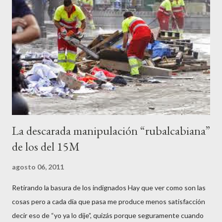
que les viniera en gana, manifestarse sin la autorización
pertinente, cortar el tráfico de las calles más céntricas, volcar los
contenedores de vidrio para tener botellas a mano para agredir a
los agentes, incendiar contenedores, apedrear a la policía,
agredirla, morderla, para que toda la pijo progresía del país, todos
los que no fuman ni tabaco, n...
La descarada manipulación “rubalcabiana”
de los del 15M
agosto 06, 2011
Retirando la basura de los indignados Hay que ver como son las
cosas pero a cada día que pasa me produce menos satisfacción
decir eso de “yo ya lo dije”, quizás porque seguramente cuando