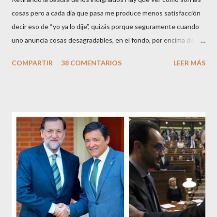
cosas pero a cada día que pasa me produce menos satisfacción
decir eso de “yo ya lo dije”, quizás porque seguramente cuando
uno anuncia cosas desagradables, en el fondo, por encima de la
satisfacción personal del acierto, está deseando equivocarse.
COMPARTIR
38 COMENTARIOS
LEER MÁS
Pero francamente estos socialistas son tan transparentes en su
opacidad –permítaseme el oxímoron-, tan previsibles en el
disparate, tan fiables en la falacia que resulta difícil errar el tiro
cuando se les juzga. Recuerdo perfectamente cuando una serie
de ciudadanos, la mayoría de los cuales no han pagado jamás un
impuesto, sea por vocación o simplemente por no haber tenido
un trabajo en su vida, decidieron salir a la calle revestidos de la
sagrada túnica de la “indignación ciudadana” y con su actitud
crear una paradoja, se autodenominaban “movimiento 15M” y lo
que hicieron fue apoderarse de una plaza pública y allí sentaron
sus reales, bueno sus reales no,...