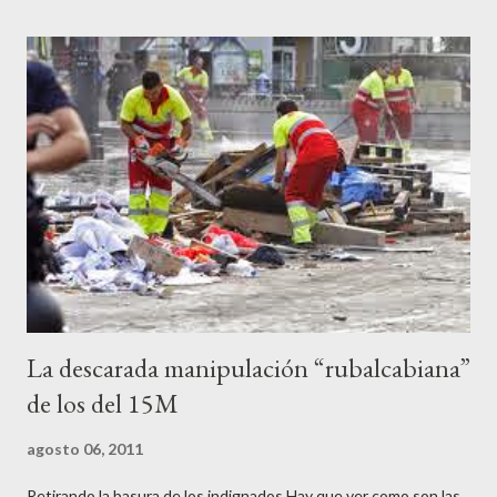
decadente que pretenden combatir. Y ha sido que cuatro
caballeretes salieran en Valencia a la calle, dispuestos a hacer lo
que les viniera en gana, manifestarse sin la autorización
pertinente, cortar el tráfico de las calles más céntricas, volcar los
contenedores de vidrio para tener botellas a mano para agredir a
los agentes, incendiar contenedores, apedrear a la policía,
agredirla, morderla, para que toda la pijo progresía del país, todos
los que no fuman ni tabaco, n...
La descarada manipulación “rubalcabiana”
de los del 15M
agosto 06, 2011
Retirando la basura de los indignados Hay que ver como son las