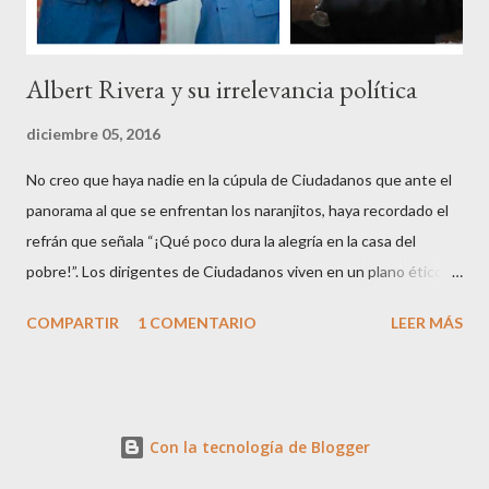
Albert Rivera y su irrelevancia política
diciembre 05, 2016
No creo que haya nadie en la cúpula de Ciudadanos que ante el
panorama al que se enfrentan los naranjitos, haya recordado el
refrán que señala “¡Qué poco dura la alegría en la casa del
pobre!”. Los dirigentes de Ciudadanos viven en un plano ético
superior al resto de los mortales, son los aristócratas de la
COMPARTIR
1 COMENTARIO
LEER MÁS
política, inventores de la honestidad y defensores acérrimos de
la transparencia, lo que parece les autoriza a criticar y dar
lecciones a todo el mundo, aunque paradójicamente pierdan
apoyo ciudadano en cada contienda electoral. Que en esto de la
Con la tecnología de Blogger
política podrás ser muy fino, educado, bien parecido y tener
cierta facilidad de palabra, pero al final lo que cuentan son los