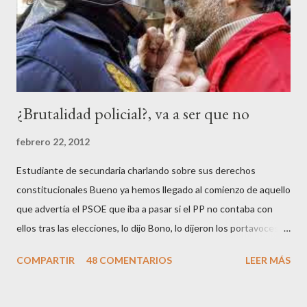
¿Brutalidad policial?, va a ser que no
febrero 22, 2012
Estudiante de secundaria charlando sobre sus derechos
constitucionales Bueno ya hemos llegado al comienzo de aquello
que advertía el PSOE que iba a pasar si el PP no contaba con
ellos tras las elecciones, lo dijo Bono, lo dijeron los portavoces
de CC.OO y UGT, lo dijo el 15 M, lo dijo Cayo Lara y no lo dijeron
COMPARTIR
48 COMENTARIOS
LEER MÁS
los okupas, los red skins, los sharps o los anarcos porque a estos
ciudadanos lo de los portavoces autorizados y las declaraciones
a los medios les parecen mariconadas propias de la sociedad