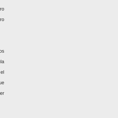
ro
ro
os
la
el
ue
er