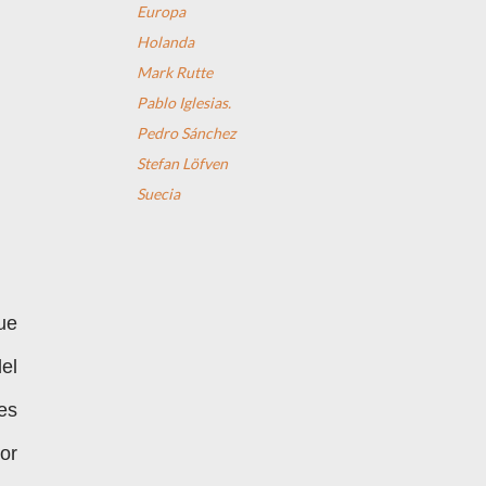
Europa
Holanda
Mark Rutte
Pablo Iglesias.
Pedro Sánchez
Stefan Löfven
Suecia
ue
el
es
or