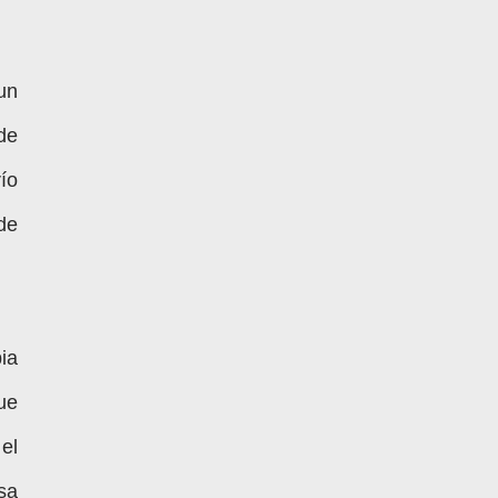
un
 de
río
de
ia
ue
el
sa