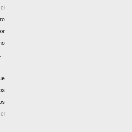
el
ro
or
no
.
ue
os
os
el