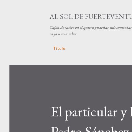
AL SOL DE FUERTEVENT
Cajón de sastre en el quiero guardar mis comentari
vaya uno a saber.
Título
El particular y
Pedro Sánchez