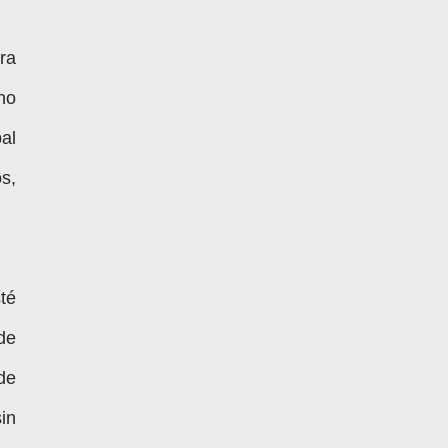
ra
ho
al
s,
té
de
de
in