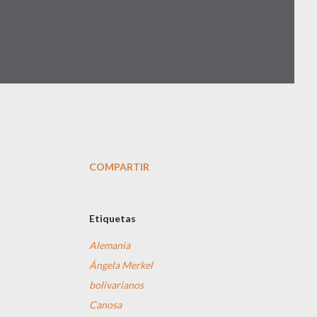
COMPARTIR
Etiquetas
Alemania
Ángela Merkel
bolivarianos
Canosa