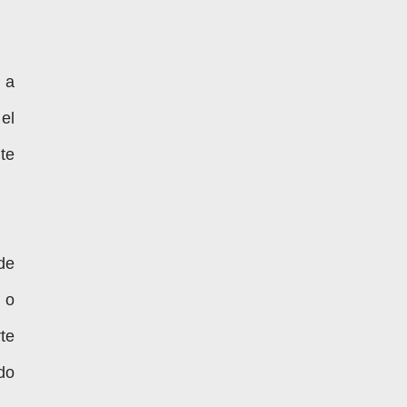
I
a
el
te
de
 o
te
do