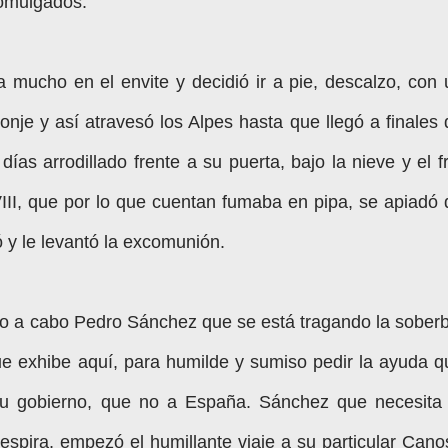
comulgados.
a mucho en el envite y decidió ir a pie, descalzo, con 
monje y así atravesó los Alpes hasta que llegó a finales
días arrodillado frente a su puerta, bajo la nieve y el f
VIII, que por lo que cuentan fumaba en pipa, se apiadó 
ió y le levantó la excomunión.
ndo a cabo Pedro Sánchez que se está tragando la soberb
ue exhibe aquí, para humilde y sumiso pedir la ayuda q
su gobierno, que no a España. Sánchez que necesita 
espira, empezó el humillante viaje a su particular Cano