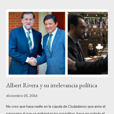
disparate, tan fiables en la falacia que resulta difícil errar el tiro
cuando se les juzga. Recuerdo perfectamente cuando una serie
de ciudadanos, la mayoría de los cuales no han pagado jamás un
impuesto, sea por vocación o simplemente por no haber tenido
un trabajo en su vida, decidieron salir a la calle revestidos de la
sagrada túnica de la “indignación ciudadana” y con su actitud
crear una paradoja, se autodenominaban “movimiento 15M” y lo
que hicieron fue apoderarse de una plaza pública y allí sentaron
sus reales, bueno sus reales no,...
Albert Rivera y su irrelevancia política
diciembre 05, 2016
No creo que haya nadie en la cúpula de Ciudadanos que ante el
panorama al que se enfrentan los naranjitos, haya recordado el