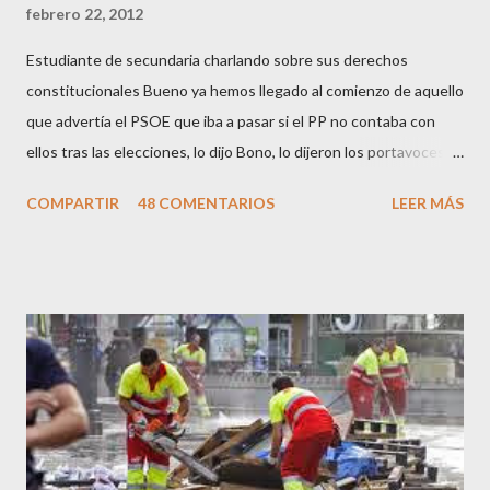
febrero 22, 2012
Estudiante de secundaria charlando sobre sus derechos
constitucionales Bueno ya hemos llegado al comienzo de aquello
que advertía el PSOE que iba a pasar si el PP no contaba con
ellos tras las elecciones, lo dijo Bono, lo dijeron los portavoces
de CC.OO y UGT, lo dijo el 15 M, lo dijo Cayo Lara y no lo dijeron
COMPARTIR
48 COMENTARIOS
LEER MÁS
los okupas, los red skins, los sharps o los anarcos porque a estos
ciudadanos lo de los portavoces autorizados y las declaraciones
a los medios les parecen mariconadas propias de la sociedad
decadente que pretenden combatir. Y ha sido que cuatro
caballeretes salieran en Valencia a la calle, dispuestos a hacer lo
que les viniera en gana, manifestarse sin la autorización
pertinente, cortar el tráfico de las calles más céntricas, volcar los
contenedores de vidrio para tener botellas a mano para agredir a
los agentes, incendiar contenedores, apedrear a la policía,
agredirla, morderla, para que toda la pijo progresía del país, todos