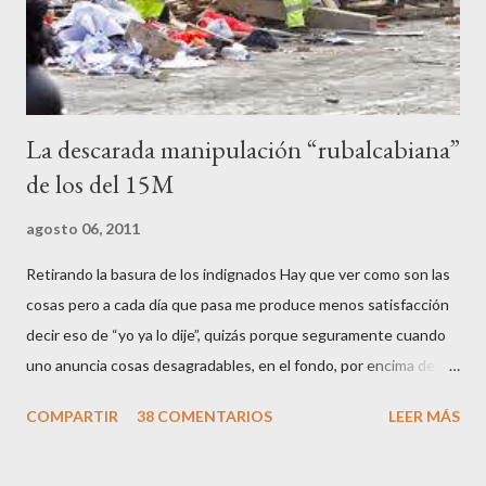
los que no fuman ni tabaco, n...
La descarada manipulación “rubalcabiana”
de los del 15M
agosto 06, 2011
Retirando la basura de los indignados Hay que ver como son las
cosas pero a cada día que pasa me produce menos satisfacción
decir eso de “yo ya lo dije”, quizás porque seguramente cuando
uno anuncia cosas desagradables, en el fondo, por encima de la
satisfacción personal del acierto, está deseando equivocarse.
COMPARTIR
38 COMENTARIOS
LEER MÁS
Pero francamente estos socialistas son tan transparentes en su
opacidad –permítaseme el oxímoron-, tan previsibles en el