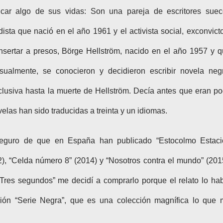
car algo de sus vidas: Son una pareja de escritores suec
sta que nació en el año 1961 y el activista social, exconvict
sertar a presos, Börge Hellström, nacido en el año 1957 y 
asualmente, se conocieron y decidieron escribir novela neg
clusiva hasta la muerte de Hellström. Decía antes que eran p
elas han sido traducidas a treinta y un idiomas.
eguro de que en España han publicado “Estocolmo Estaci
2), “Celda número 8” (2014) y “Nosotros contra el mundo” (201
res segundos” me decidí a comprarlo porque el relato lo ha
ión “Serie Negra”, que es una colección magnífica lo que