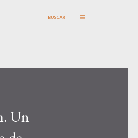
BUSCAR
m. Un
co de