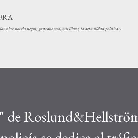
Ir al contenido principal
URA
os sobre novela negra, gastronomía, mis libros, la actualidad política y
s" de Roslund&Hellströ
 policía se dedica al tráfi