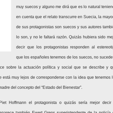
muy suecos y alguno me dirá que es lo natural tenie
en cuenta que el relato transcurre en Suecia, la mayo
de sus protagonistas son suecos y sus autores tamb
lo son, y no le faltará razón. Quizás hubiera sido me
decir que los protagonistas responden al estereot
que los españoles tenemos de los suecos, no sucede
e sobre la actuación política y social que se describe y 
ue está muy lejos de corresponderse con la idea que tenemos 
adre del concepto del “Estado del Bienestar”.
et Hoffmann el protagonista o quizás sería mejor decir 
 aparece también Ewert Grens superintendente de la policía