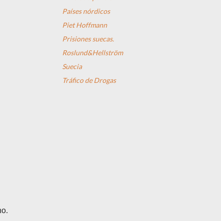
Países nórdicos
Piet Hoffmann
Prisiones suecas.
Roslund&Hellström
Suecia
Tráfico de Drogas
no.