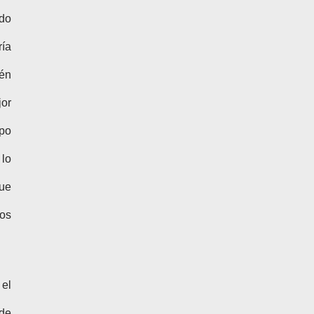
ndo
ría
ién
jor
ipo
 lo
que
los
el
 de