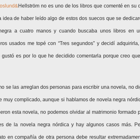
oslund&
Hellström no es uno de los libros que comenté en su 
sa idea de haber leído algo de estos dos suecos que se dedica
la negra a cuatro manos y cuando buscaba unos libros en 
ros usados me topé con “Tres segundos” y decidí adquirirla,
 gustó es por lo que he decidido comentarla porque creo qu
 se las arreglan dos personas para escribir una novela, no d
e muy complicado, aunque si hablamos de novela negra nórdi
eron esta novela, no podemos olvidar al matrimonio formado 
es de la novela negra nórdica y hay algunos casos más. P
lato en compañía de otra persona debe resultar extremadame