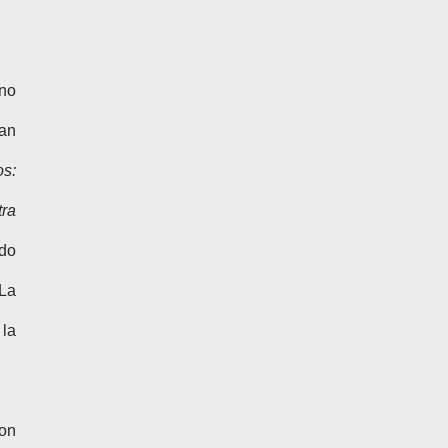
uno
ban
os:
tra
ndo
 La
 la
on