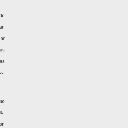
 de
an
uar
sus
nas
iza
mo
la
ron