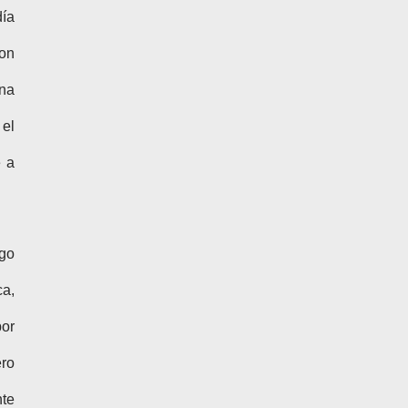
día
ron
una
 el
e a
igo
ca,
por
ero
nte