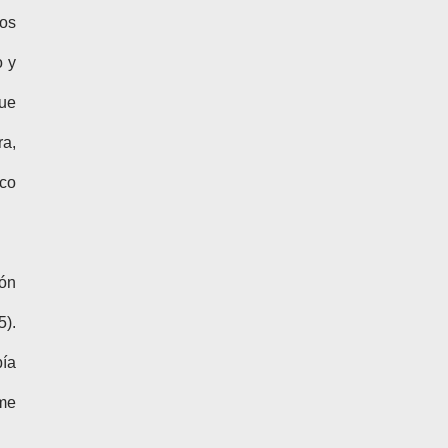
os
o y
que
ra,
oco
ón
5).
bía
 me