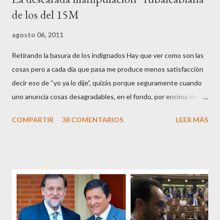
de los del 15M
agosto 06, 2011
Retirando la basura de los indignados Hay que ver como son las
cosas pero a cada día que pasa me produce menos satisfacción
decir eso de “yo ya lo dije”, quizás porque seguramente cuando
uno anuncia cosas desagradables, en el fondo, por encima de la
satisfacción personal del acierto, está deseando equivocarse.
COMPARTIR
38 COMENTARIOS
LEER MÁS
Pero francamente estos socialistas son tan transparentes en su
opacidad –permítaseme el oxímoron-, tan previsibles en el
disparate, tan fiables en la falacia que resulta difícil errar el tiro
cuando se les juzga. Recuerdo perfectamente cuando una serie
de ciudadanos, la mayoría de los cuales no han pagado jamás un
impuesto, sea por vocación o simplemente por no haber tenido
un trabajo en su vida, decidieron salir a la calle revestidos de la