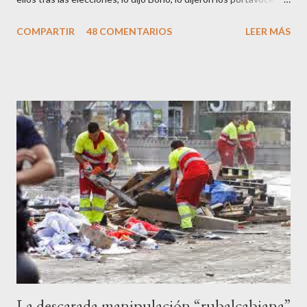
de CC.OO y UGT, lo dijo el 15 M, lo dijo Cayo Lara y no lo dijeron
COMPARTIR
48 COMENTARIOS
LEER MÁS
los okupas, los red skins, los sharps o los anarcos porque a estos
ciudadanos lo de los portavoces autorizados y las declaraciones
a los medios les parecen mariconadas propias de la sociedad
decadente que pretenden combatir. Y ha sido que cuatro
caballeretes salieran en Valencia a la calle, dispuestos a hacer lo
que les viniera en gana, manifestarse sin la autorización
pertinente, cortar el tráfico de las calles más céntricas, volcar los
contenedores de vidrio para tener botellas a mano para agredir a
los agentes, incendiar contenedores, apedrear a la policía,
agredirla, morderla, para que toda la pijo progresía del país, todos
los que no fuman ni tabaco, n...
La descarada manipulación “rubalcabiana”