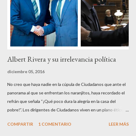
sagrada túnica de la “indignación ciudadana” y con su actitud
crear una paradoja, se autodenominaban “movimiento 15M” y lo
que hicieron fue apoderarse de una plaza pública y allí sentaron
sus reales, bueno sus reales no,...
Albert Rivera y su irrelevancia política
diciembre 05, 2016
No creo que haya nadie en la cúpula de Ciudadanos que ante el
panorama al que se enfrentan los naranjitos, haya recordado el
refrán que señala “¡Qué poco dura la alegría en la casa del
pobre!”. Los dirigentes de Ciudadanos viven en un plano ético
superior al resto de los mortales, son los aristócratas de la
COMPARTIR
1 COMENTARIO
LEER MÁS
política, inventores de la honestidad y defensores acérrimos de
la transparencia, lo que parece les autoriza a criticar y dar