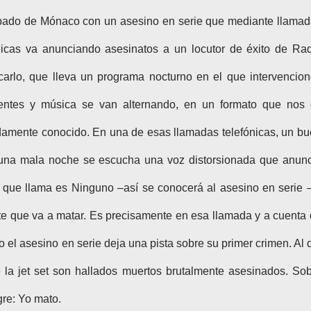
pado de Mónaco con un asesino en serie que mediante llama
nicas va anunciando asesinatos a un locutor de éxito de Ra
arlo, que lleva un programa nocturno en el que intervencio
entes y música se van alternando, en un formato que nos 
amente conocido. En una de esas llamadas telefónicas, un b
 una mala noche se escucha una voz distorsionada que anun
 que llama es Ninguno –así se conocerá al asesino en serie 
te que va a matar. Es precisamente en esa llamada y a cuenta
 el asesino en serie deja una pista sobre su primer crimen. Al 
 la jet set son hallados muertos brutalmente asesinados. So
gre: Yo mato.