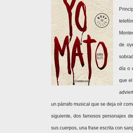
Princi
telefó
Montec
de oy
sobrad
día o
que el
advier
un párrafo musical que se deja oír como
siguiente, dos famosos personajes de
sus cuerpos, una frase escrita con san