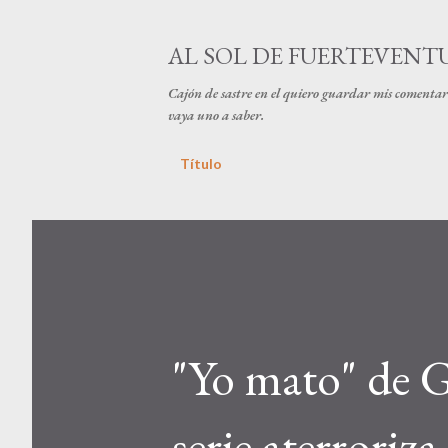
AL SOL DE FUERTEVENT
Cajón de sastre en el quiero guardar mis comentari
vaya uno a saber.
Título
"Yo mato" de G
serie aterroriz