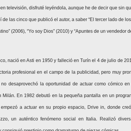
a en televisión, disfruté leyéndola, aunque he de decir que sin q
eí
de las cinco que publicó el autor, a saber “El tercer lado de los
stino” (2006), “Yo soy Dios” (2010) y “Apuntes de un vendedor d
co, nació en Asti en 1950 y falleció en Turín el 4 de julio de 20
ctoria profesional en el campo de la publicidad, pero muy pro
 y no desaprovechó la oportunidad de actuar como cómico en
 en Milán. En 1982 debutó en la pequeña pantalla en un progr
5 empezó a actuar en su propio espacio, Drive in, donde cre
zzo, un auténtico fenómeno social en Italia. Realizó diver
y consiguió prestigio como dramaturgo de piezas cómicas.