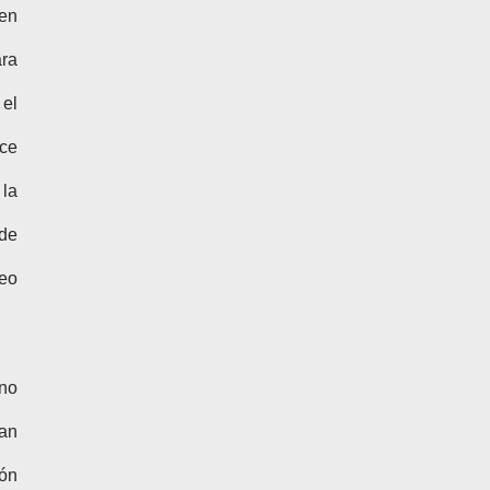
 en
ara
 el
ace
 la
 de
deo
ino
can
ión