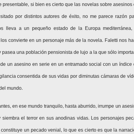
e presentable, si bien es cierto que las novelas sobre asesinos
sitado por distintos autores de éxito, no me parece razón p
nos lleva a un pequeño estado de la Europa mediterránea,
los convierte en un personaje más de la novela. Faletti nos h
y pasea una población pensionista de lujo a la que sólo importa
 de un asesino en serie en un entramado social con un índice
 vigilancia consentida de sus vidas por diminutas cámaras de ví
 del mundo.
ntes, en ese mundo tranquilo, hasta aburrido, irrumpe un ases
y siembra el terror en sus anodinas vidas. Los personajes pe
 constituye un pecado venial, lo que es cierto es que la narrac