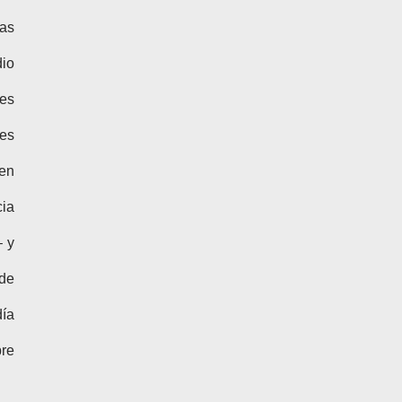
das
dio
nes
es
uen
cia
– y
 de
día
bre