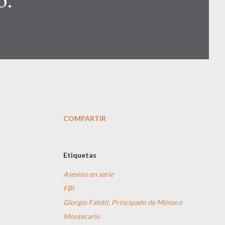
COMPARTIR
Etiquetas
Asesino en serie
FBI
Giorgio Faletti. Principado de Mónaco
Montecarlo