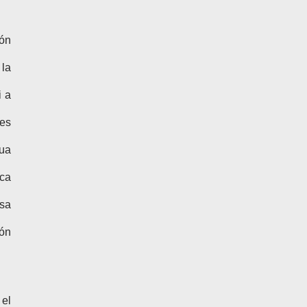
ión
 la
i a
nes
gua
ica
osa
ión
 el