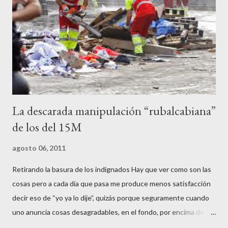
contenedores de vidrio para tener botellas a mano para agredir a
los agentes, incendiar contenedores, apedrear a la policía,
agredirla, morderla, para que toda la pijo progresía del país, todos
los que no fuman ni tabaco, n...
La descarada manipulación “rubalcabiana”
de los del 15M
agosto 06, 2011
Retirando la basura de los indignados Hay que ver como son las
cosas pero a cada día que pasa me produce menos satisfacción
decir eso de “yo ya lo dije”, quizás porque seguramente cuando
uno anuncia cosas desagradables, en el fondo, por encima de la
satisfacción personal del acierto, está deseando equivocarse.