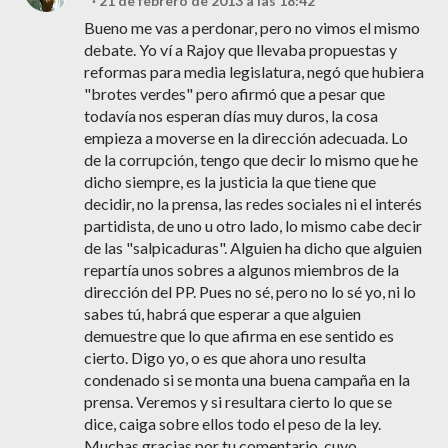
21 de febrero de 2013 a las 18:42
Bueno me vas a perdonar, pero no vimos el mismo
debate. Yo ví a Rajoy que llevaba propuestas y
reformas para media legislatura, negó que hubiera
"brotes verdes" pero afirmó que a pesar que
todavía nos esperan días muy duros, la cosa
empieza a moverse en la dirección adecuada. Lo
de la corrupción, tengo que decir lo mismo que he
dicho siempre, es la justicia la que tiene que
decidir, no la prensa, las redes sociales ni el interés
partidista, de uno u otro lado, lo mismo cabe decir
de las "salpicaduras". Alguien ha dicho que alguien
repartía unos sobres a algunos miembros de la
dirección del PP. Pues no sé, pero no lo sé yo, ni lo
sabes tú, habrá que esperar a que alguien
demuestre que lo que afirma en ese sentido es
cierto. Digo yo, o es que ahora uno resulta
condenado si se monta una buena campaña en la
prensa. Veremos y si resultara cierto lo que se
dice, caiga sobre ellos todo el peso de la ley.
Muchas gracias por tu comentario, cuyo