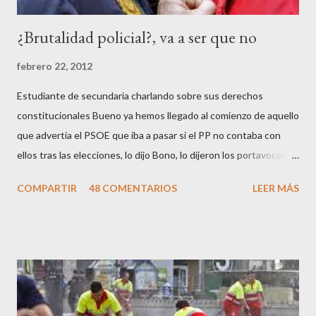
a
r
¿Brutalidad policial?, va a ser que no
i
o
febrero 22, 2012
Estudiante de secundaria charlando sobre sus derechos
constitucionales Bueno ya hemos llegado al comienzo de aquello
que advertía el PSOE que iba a pasar si el PP no contaba con
ellos tras las elecciones, lo dijo Bono, lo dijeron los portavoces
de CC.OO y UGT, lo dijo el 15 M, lo dijo Cayo Lara y no lo dijeron
COMPARTIR
48 COMENTARIOS
LEER MÁS
los okupas, los red skins, los sharps o los anarcos porque a estos
ciudadanos lo de los portavoces autorizados y las declaraciones
a los medios les parecen mariconadas propias de la sociedad
decadente que pretenden combatir. Y ha sido que cuatro
caballeretes salieran en Valencia a la calle, dispuestos a hacer lo
que les viniera en gana, manifestarse sin la autorización
pertinente, cortar el tráfico de las calles más céntricas, volcar los