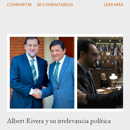
COMPARTIR
38 COMENTARIOS
LEER MÁS
Pero francamente estos socialistas son tan transparentes en su
opacidad –permítaseme el oxímoron-, tan previsibles en el
disparate, tan fiables en la falacia que resulta difícil errar el tiro
cuando se les juzga. Recuerdo perfectamente cuando una serie
de ciudadanos, la mayoría de los cuales no han pagado jamás un
impuesto, sea por vocación o simplemente por no haber tenido
un trabajo en su vida, decidieron salir a la calle revestidos de la
sagrada túnica de la “indignación ciudadana” y con su actitud
crear una paradoja, se autodenominaban “movimiento 15M” y lo
que hicieron fue apoderarse de una plaza pública y allí sentaron
sus reales, bueno sus reales no,...
Albert Rivera y su irrelevancia política