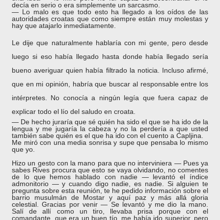
decía en serio o era simplemente un sarcasmo.
― Lo malo es que todo esto ha llegado a los oídos de las
autoridades croatas que como siempre están muy molestas y
hay que atajarlo inmediatamente.
Le dije que naturalmente hablaría con mi gente, pero desde
luego si eso había llegado hasta donde había llegado sería
bueno
averiguar
quien había filtrado la noticia. Incluso afirmé,
que en mi opinión, habría que buscar al responsable entre los
intérpretes. No conocía a ningún legía que fuera capaz de
explicar todo el lío del saludo en croata.
― De hecho juraría que sé quién ha sido el que se ha ido de la
lengua y me jugaría la cabeza y no la perdería a que usted
también sabe quién es el que ha ido con el cuento a Capljina.
Me miró con una media sonrisa y supe que pensaba lo mismo
que yo.
Hizo un gesto con la mano para que no interviniera ― Pues ya
sabes Rives procura que esto se vaya olvidando, no comentes
de lo que hemos hablado con nadie ― levantó el índice
admonitorio ― y cuando digo nadie, es nadie. Si alguien te
pregunta sobre esta reunión, te he pedido información sobre el
barrio musulmán de Mostar y aquí paz y más allá gloria
celestial. Gracias por venir — Se levantó y me dio la mano.
Salí de allí como un tiro, llevaba prisa porque con el
comandante, que era un buen tío, me había ido superior, pero