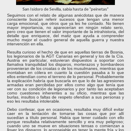
San Isidoro de Sevilla, sabía hasta de "peinetas"
Seguimos con el relato de algunas anécdotas que de manera
consciente buscan referir sucesos que tengan una menor
carga emocional, que otros que ya les he contado. No tienen
mayor importancia, no aparecerían en ningún relato serio,
pero creo que tienen el valor importante de la intrahistoria, del
detalle que enriquece, del matiz que ayuda a comprender
mucho mejor el cuadro general de aquella guerra y nuestra
intervención en ella.
Resulta curioso el hecho de que en aquellas tierras de Bosnia,
los legionarios de la AGT Canarias en general y los de la Cía.
Austria en particular, estuvieran dispuestos a soportar con
llamativa tranquilidad los disparos, morterazos y bombardeos
provenieran de los croatas o de los musulmanes, mientras que
montaban en cólera en cuanto la cuestión pasaba a lo que
ellos entendían como el terreno de lo personal. Probablemente
la explicación habría que buscarla en que lo de las agresiones
armadas eran percibidas por ellos como algo que tenía que
ver con su condición de legionarios y por tanto las aceptaban
como cuestiones inherentes a su oficio, mientras que las
burlas, insultos o faltas de respeto ofendían a sus personas y
eso les resultaba intolerable.
Debo confesar, que en ocasiones, resultaba muy difícil evitar
caer en la tentación de tomarse las cosas que por allí
sucedían a título personal. Había que tener cuidado con ello
porque resultaba relativamente sencillo y era muy peligroso;
cuando uno se mueve en situaciones tensas o comienzan a
llover los disparos, lo aconsejable es tener la mente fría y los