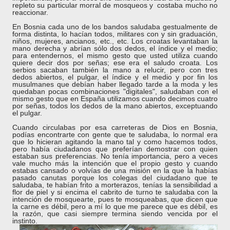
repleto su particular morral de mosqueos y costaba mucho no
reaccionar.
En Bosnia cada uno de los bandos saludaba gestualmente de
forma distinta, lo hacían todos, militares con y sin graduación,
niños, mujeres, ancianos, etc., etc. Los croatas levantaban la
mano derecha y abrían sólo dos dedos, el índice y el medio;
para entendernos, el mismo gesto que usted utiliza cuando
quiere decir dos por señas; ese era el saludo croata. Los
serbios sacaban también la mano a relucir, pero con tres
dedos abiertos, el pulgar, el índice y el medio y por fin los
musulmanes que debían haber llegado tarde a la moda y les
quedaban pocas combinaciones "digitales", saludaban con el
mismo gesto que en España utilizamos cuando decimos cuatro
por señas, todos los dedos de la mano abiertos, exceptuando
el pulgar.
Cuando circulabas por esa carreteras de Dios en Bosnia,
podías encontrarte con gente que te saludaba, lo normal era
que lo hicieran agitando la mano tal y como hacemos todos,
pero había ciudadanos que preferían demostrar con quien
estaban sus preferencias. No tenía importancia, pero a veces
vale mucho más la intención que el propio gesto y cuando
estabas cansado o volvías de una misión en la que la habías
pasado canutas porque los colegas del ciudadano que te
saludaba, te habían frito a morterazos, tenías la sensibilidad a
flor de piel y si encima el cabrito de turno te saludaba con la
intención de mosquearte, pues te mosqueabas, que dicen que
la carne es débil, pero a mí lo que me parece que es débil, es
la razón, que casi siempre termina siendo vencida por el
instinto.