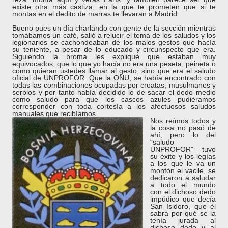
existe otra más castiza, en la que te prometen que si te
montas en el dedito de marras te llevaran a Madrid.
Bueno pues un día charlando con gente de la sección mientras
tomábamos un café, salió a relucir el tema de los saludos y los
legionarios se cachondeaban de los malos gestos que hacía
su teniente, a pesar de lo educado y circunspecto que era.
Siguiendo la broma les expliqué que estaban muy
equivocados, que lo que yo hacía no era una peseta, peineta o
como quieran ustedes llamar al gesto, sino que era el saludo
oficial de UNPROFOR. Que la ONU, se había encontrado con
todas las combinaciones ocupadas por croatas, musulmanes y
serbios y por tanto había decidido lo de sacar el dedo medio
como saludo para que los cascos azules pudiéramos
corresponder con toda cortesía a los afectuosos saludos
manuales que recibíamos.
Nos reímos todos y
la cosa no pasó de
ahí, pero lo del
“saludo
UNPROFOR” tuvo
su éxito y los legías
a los que le va un
montón el vacile, se
dedicaron a saludar
a todo el mundo
con el dichoso dedo
impúdico que decía
San Isidoro, que él
sabrá por qué se la
tenía jurada al
dichoso dedo y al