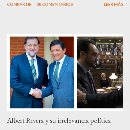
COMPARTIR
38 COMENTARIOS
LEER MÁS
Pero francamente estos socialistas son tan transparentes en su
opacidad –permítaseme el oxímoron-, tan previsibles en el
disparate, tan fiables en la falacia que resulta difícil errar el tiro
cuando se les juzga. Recuerdo perfectamente cuando una serie
de ciudadanos, la mayoría de los cuales no han pagado jamás un
impuesto, sea por vocación o simplemente por no haber tenido
un trabajo en su vida, decidieron salir a la calle revestidos de la
sagrada túnica de la “indignación ciudadana” y con su actitud
crear una paradoja, se autodenominaban “movimiento 15M” y lo
que hicieron fue apoderarse de una plaza pública y allí sentaron
sus reales, bueno sus reales no,...
Albert Rivera y su irrelevancia política