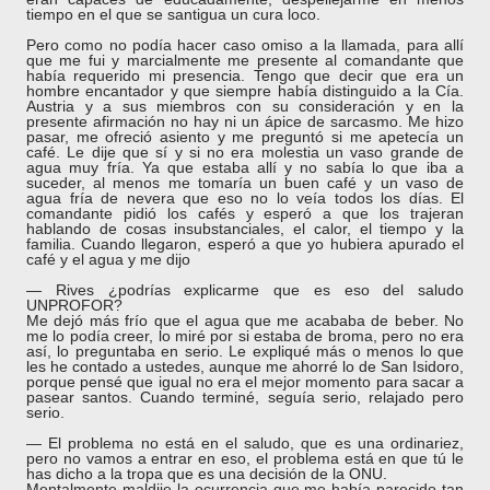
tiempo en el que se santigua un cura loco.
Pero como no podía hacer caso omiso a la llamada, para allí
que me fui y marcialmente me presente al comandante que
había requerido mi presencia. Tengo que decir que era un
hombre encantador y que siempre había distinguido a la Cía.
Austria y a sus miembros con su consideración y en la
presente afirmación no hay ni un ápice de sarcasmo. Me hizo
pasar, me ofreció asiento y me preguntó si me apetecía un
café. Le dije que sí y si no era molestia un vaso grande de
agua muy fría. Ya que estaba allí y no sabía lo que iba a
suceder, al menos me tomaría un buen café y un vaso de
agua fría de nevera que eso no lo veía todos los días. El
comandante pidió los cafés y esperó a que los trajeran
hablando de cosas insubstanciales, el calor, el tiempo y la
familia. Cuando llegaron, esperó a que yo hubiera apurado el
café y el agua y me dijo
― Rives ¿podrías explicarme que es eso del saludo
UNPROFOR?
Me dejó más frío que el agua que me acababa de beber. No
me lo podía creer, lo miré por si estaba de broma, pero no era
así, lo preguntaba en serio. Le expliqué más o menos lo que
les he contado a ustedes, aunque me ahorré lo de San Isidoro,
porque pensé que igual no era el mejor momento para sacar a
pasear santos. Cuando terminé, seguía serio, relajado pero
serio.
― El problema no está en el saludo, que es una ordinariez,
pero no vamos a entrar en eso, el problema está en que tú le
has dicho a la tropa que es una decisión de la ONU.
Mentalmente maldije la ocurrencia que me había parecido tan