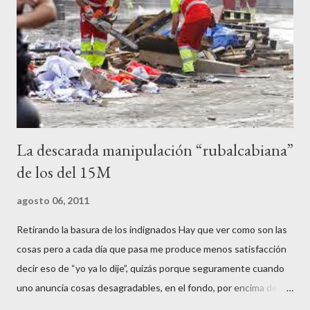
contenedores de vidrio para tener botellas a mano para agredir a
los agentes, incendiar contenedores, apedrear a la policía,
agredirla, morderla, para que toda la pijo progresía del país, todos
los que no fuman ni tabaco, n...
La descarada manipulación “rubalcabiana”
de los del 15M
agosto 06, 2011
Retirando la basura de los indignados Hay que ver como son las
cosas pero a cada día que pasa me produce menos satisfacción
decir eso de “yo ya lo dije”, quizás porque seguramente cuando
uno anuncia cosas desagradables, en el fondo, por encima de la
satisfacción personal del acierto, está deseando equivocarse.