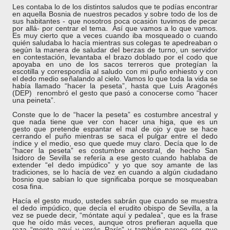
Les contaba lo de los distintos saludos que te podías encontrar
en aquella Bosnia de nuestros pecados y sobre todo de los de
sus habitantes - que nosotros poca ocasión tuvimos de pecar
por allá- por centrar el tema. Así que vamos a lo que vamos.
Es muy cierto que a veces cuando iba mosqueado o cuando
quién saludaba lo hacía mientras sus colegas te apedreaban o
según la manera de saludar del berzas de turno, un servidor
en contestación, levantaba el brazo doblado por el codo que
apoyaba en uno de los sacos terreros que protegían la
escotilla y correspondía al saludo con mi puño enhiesto y con
el dedo medio señalando al cielo. Vamos lo que toda la vida se
había llamado “hacer la peseta”, hasta que Luis Aragonés
(DEP) renombró el gesto que pasó a conocerse como “hacer
una peineta”.
Conste que lo de “hacer la peseta” es costumbre ancestral y
que nada tiene que ver con hacer una higa, que es un
gesto
que pretende espantar el mal de ojo y que se hace
cerrando
el puño mientras se saca el pulgar entre el dedo
índice y el medio, eso que quede muy claro. Decía que lo de
“hacer la peseta” es costumbre ancestral, de hecho San
Isidoro de Sevilla se refería a ese gesto cuando hablaba de
extender “el dedo impúdico” y yo que soy amante de las
tradiciones, se lo hacía de vez en cuando a algún ciudadano
bosnio que sabían lo que significaba porque se mosqueaban
cosa fina.
Hacía el gesto mudo, ustedes sabrán que cuando se muestra
el dedo impúdico, que decía el erudito obispo de Sevilla, a la
vez se puede decir, “móntate aquí y pedalea”, que es la frase
que he oído más veces, aunque otros prefieran aquella que
reza “monta aquí y verás París” y también parece ser que