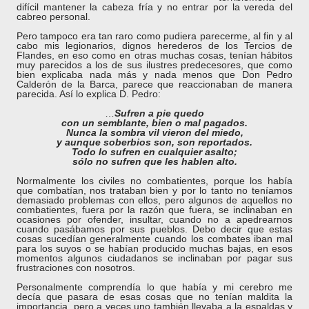
difícil mantener la cabeza fría y no entrar por la vereda del
cabreo personal.
Pero tampoco era tan raro como pudiera parecerme, al fin y al
cabo mis legionarios, dignos herederos de los Tercios de
Flandes, en eso como en otras muchas cosas, tenían hábitos
muy parecidos a los de sus ilustres predecesores, que como
bien explicaba nada más y nada menos que Don Pedro
Calderón de la Barca, parece que reaccionaban de manera
parecida. Así lo explica D. Pedro:
…
Sufren a pie quedo
con un semblante, bien o mal pagados.
Nunca la sombra vil vieron del miedo,
y aunque soberbios son, son reportados.
Todo lo sufren en cualquier asalto;
sólo no sufren que les hablen alto.
Normalmente los civiles no combatientes, porque los había
que combatían, nos trataban bien y por lo tanto no teníamos
demasiado problemas con ellos, pero algunos de aquellos no
combatientes, fuera por la razón que fuera, se inclinaban en
ocasiones por ofender, insultar, cuando no a apedrearnos
cuando pasábamos por sus pueblos. Debo decir que estas
cosas sucedían generalmente cuando los combates iban mal
para los suyos o se habían producido muchas bajas, en esos
momentos algunos ciudadanos se inclinaban por pagar sus
frustraciones con nosotros.
Personalmente comprendía lo que había y mi cerebro me
decía que pasara de esas cosas que no tenían maldita la
importancia, pero a veces uno también llevaba a la espaldas y