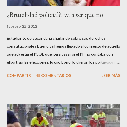
¿Brutalidad policial?, va a ser que no
febrero 22, 2012
Estudiante de secundaria charlando sobre sus derechos
constitucionales Bueno ya hemos llegado al comienzo de aquello
que advertía el PSOE que iba a pasar si el PP no contaba con
ellos tras las elecciones, lo dijo Bono, lo dijeron los portavoces
de CC.OO y UGT, lo dijo el 15 M, lo dijo Cayo Lara y no lo dijeron
COMPARTIR
48 COMENTARIOS
LEER MÁS
los okupas, los red skins, los sharps o los anarcos porque a estos
ciudadanos lo de los portavoces autorizados y las declaraciones
a los medios les parecen mariconadas propias de la sociedad
decadente que pretenden combatir. Y ha sido que cuatro
caballeretes salieran en Valencia a la calle, dispuestos a hacer lo
que les viniera en gana, manifestarse sin la autorización
pertinente, cortar el tráfico de las calles más céntricas, volcar los