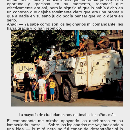
oportuna y graciosa en su momento, reconocí que
efectivamente era así, pero le signifiqué que lo había dicho en
un contexto que dejaba totalmente claro que era una broma y
que a nadie en su sano juicio podía pensar que yo lo dijera en
serio.
Añadí ― Ya sabe cómo son los legionarios mi comandante, les
haría gracia y lo han repetido.
La mayoría de ciudadanos nos estimaba, los niños más
El comandante me miraba apoyando los antebrazos en su
inmaculada mesa. ― Sobre los legionarios me voy haciendo a
una idea ― lo miré pero no fui capaz de desentrañar si lo