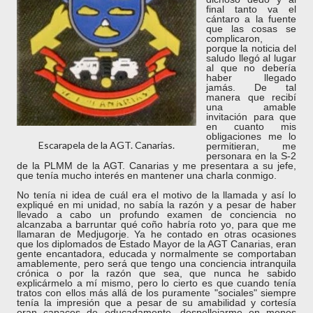
final tanto va el
cántaro a la fuente
que las cosas se
complicaron,
porque la noticia del
saludo
llegó al lugar
al que no debería
haber llegado
jamás. De tal
manera que recibí
una amable
invitación para que
en cuanto mis
obligaciones me lo
Escarapela de la AGT. Canarias.
permitieran, me
personara en la S-2
de la PLMM de la AGT. Canarias y me presentara a su jefe,
que tenía mucho interés en mantener una charla conmigo.
No tenía ni idea de cuál era el motivo de la llamada y así lo
expliqué en mi unidad, no sabía la razón y a pesar de haber
llevado a cabo un profundo examen de conciencia no
alcanzaba a barruntar qué coño habría roto yo, para que me
llamaran de Medjugorje. Ya he contado en otras ocasiones
que los diplomados de Estado Mayor de la AGT Canarias, eran
gente encantadora, educada y normalmente se comportaban
amablemente, pero será que tengo una conciencia intranquila
crónica o por la razón que sea, que nunca he sabido
explicármelo a mí mismo, pero lo cierto es que cuando tenía
tratos con ellos más allá de los puramente "sociales" siempre
tenía la impresión que a pesar de su amabilidad y cortesía
eran capaces de educadamente, despellejarme en menos