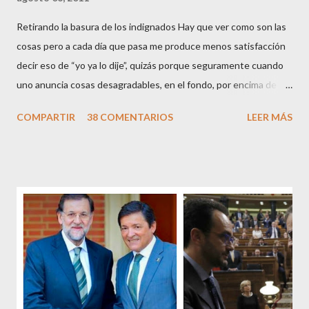
Retirando la basura de los indignados Hay que ver como son las
cosas pero a cada día que pasa me produce menos satisfacción
decir eso de “yo ya lo dije”, quizás porque seguramente cuando
uno anuncia cosas desagradables, en el fondo, por encima de la
satisfacción personal del acierto, está deseando equivocarse.
COMPARTIR
38 COMENTARIOS
LEER MÁS
Pero francamente estos socialistas son tan transparentes en su
opacidad –permítaseme el oxímoron-, tan previsibles en el
disparate, tan fiables en la falacia que resulta difícil errar el tiro
cuando se les juzga. Recuerdo perfectamente cuando una serie
de ciudadanos, la mayoría de los cuales no han pagado jamás un
impuesto, sea por vocación o simplemente por no haber tenido
un trabajo en su vida, decidieron salir a la calle revestidos de la
sagrada túnica de la “indignación ciudadana” y con su actitud
crear una paradoja, se autodenominaban “movimiento 15M” y lo
que hicieron fue apoderarse de una plaza pública y allí sentaron