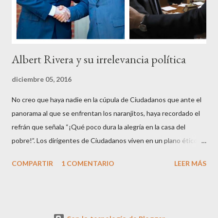
sus reales, bueno sus reales no,...
Albert Rivera y su irrelevancia política
diciembre 05, 2016
No creo que haya nadie en la cúpula de Ciudadanos que ante el
panorama al que se enfrentan los naranjitos, haya recordado el
refrán que señala “¡Qué poco dura la alegría en la casa del
pobre!”. Los dirigentes de Ciudadanos viven en un plano ético
superior al resto de los mortales, son los aristócratas de la
COMPARTIR
1 COMENTARIO
LEER MÁS
política, inventores de la honestidad y defensores acérrimos de
la transparencia, lo que parece les autoriza a criticar y dar
lecciones a todo el mundo, aunque paradójicamente pierdan
apoyo ciudadano en cada contienda electoral. Que en esto de la