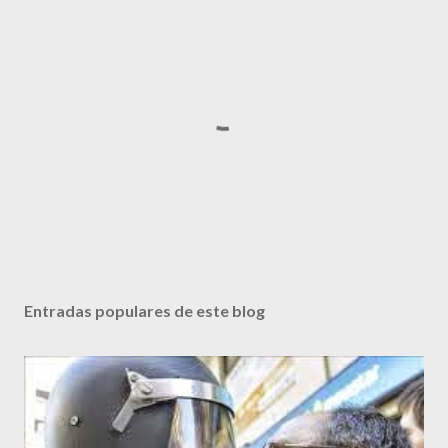
P
u
b
Entradas populares de este blog
l
i
c
a
r
u