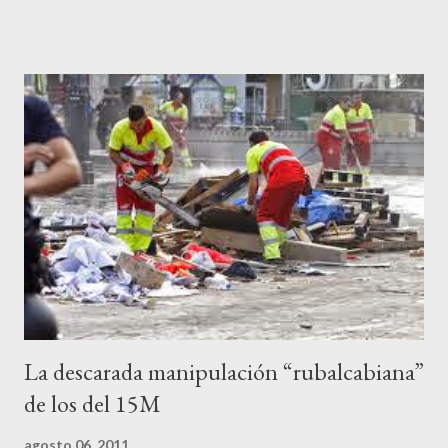
ciudadanos lo de los portavoces autorizados y las declaraciones
a los medios les parecen mariconadas propias de la sociedad
decadente que pretenden combatir. Y ha sido que cuatro
caballeretes salieran en Valencia a la calle, dispuestos a hacer lo
que les viniera en gana, manifestarse sin la autorización
pertinente, cortar el tráfico de las calles más céntricas, volcar los
contenedores de vidrio para tener botellas a mano para agredir a
los agentes, incendiar contenedores, apedrear a la policía,
agredirla, morderla, para que toda la pijo progresía del país, todos
los que no fuman ni tabaco, n...
La descarada manipulación “rubalcabiana”
de los del 15M
agosto 06, 2011