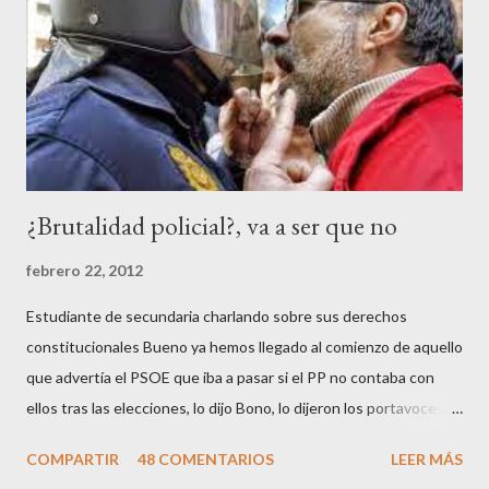
n
c
o
m
e
n
t
a
r
¿Brutalidad policial?, va a ser que no
i
o
febrero 22, 2012
Estudiante de secundaria charlando sobre sus derechos
constitucionales Bueno ya hemos llegado al comienzo de aquello
que advertía el PSOE que iba a pasar si el PP no contaba con
ellos tras las elecciones, lo dijo Bono, lo dijeron los portavoces
de CC.OO y UGT, lo dijo el 15 M, lo dijo Cayo Lara y no lo dijeron
COMPARTIR
48 COMENTARIOS
LEER MÁS
los okupas, los red skins, los sharps o los anarcos porque a estos