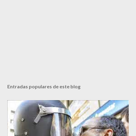
P
u
b
Entradas populares de este blog
l
i
c
a
r
u
n