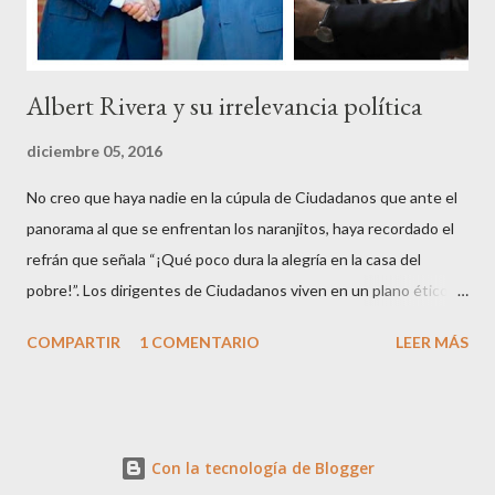
Albert Rivera y su irrelevancia política
diciembre 05, 2016
No creo que haya nadie en la cúpula de Ciudadanos que ante el
panorama al que se enfrentan los naranjitos, haya recordado el
refrán que señala “¡Qué poco dura la alegría en la casa del
pobre!”. Los dirigentes de Ciudadanos viven en un plano ético
superior al resto de los mortales, son los aristócratas de la
COMPARTIR
1 COMENTARIO
LEER MÁS
política, inventores de la honestidad y defensores acérrimos de
la transparencia, lo que parece les autoriza a criticar y dar
lecciones a todo el mundo, aunque paradójicamente pierdan
apoyo ciudadano en cada contienda electoral. Que en esto de la
Con la tecnología de Blogger
política podrás ser muy fino, educado, bien parecido y tener