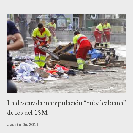
a los medios les parecen mariconadas propias de la sociedad
decadente que pretenden combatir. Y ha sido que cuatro
caballeretes salieran en Valencia a la calle, dispuestos a hacer lo
que les viniera en gana, manifestarse sin la autorización
pertinente, cortar el tráfico de las calles más céntricas, volcar los
contenedores de vidrio para tener botellas a mano para agredir a
los agentes, incendiar contenedores, apedrear a la policía,
agredirla, morderla, para que toda la pijo progresía del país, todos
los que no fuman ni tabaco, n...
La descarada manipulación “rubalcabiana”
de los del 15M
agosto 06, 2011