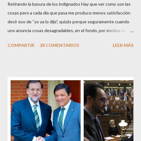
Retirando la basura de los indignados Hay que ver como son las
cosas pero a cada día que pasa me produce menos satisfacción
decir eso de “yo ya lo dije”, quizás porque seguramente cuando
uno anuncia cosas desagradables, en el fondo, por encima de la
satisfacción personal del acierto, está deseando equivocarse.
COMPARTIR
38 COMENTARIOS
LEER MÁS
Pero francamente estos socialistas son tan transparentes en su
opacidad –permítaseme el oxímoron-, tan previsibles en el
disparate, tan fiables en la falacia que resulta difícil errar el tiro
cuando se les juzga. Recuerdo perfectamente cuando una serie
de ciudadanos, la mayoría de los cuales no han pagado jamás un
impuesto, sea por vocación o simplemente por no haber tenido
un trabajo en su vida, decidieron salir a la calle revestidos de la
sagrada túnica de la “indignación ciudadana” y con su actitud
crear una paradoja, se autodenominaban “movimiento 15M” y lo
que hicieron fue apoderarse de una plaza pública y allí sentaron
sus reales, bueno sus reales no,...