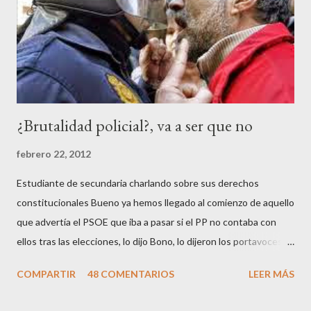
c
o
m
e
n
t
a
r
¿Brutalidad policial?, va a ser que no
i
o
febrero 22, 2012
Estudiante de secundaria charlando sobre sus derechos
constitucionales Bueno ya hemos llegado al comienzo de aquello
que advertía el PSOE que iba a pasar si el PP no contaba con
ellos tras las elecciones, lo dijo Bono, lo dijeron los portavoces
de CC.OO y UGT, lo dijo el 15 M, lo dijo Cayo Lara y no lo dijeron
COMPARTIR
48 COMENTARIOS
LEER MÁS
los okupas, los red skins, los sharps o los anarcos porque a estos
ciudadanos lo de los portavoces autorizados y las declaraciones