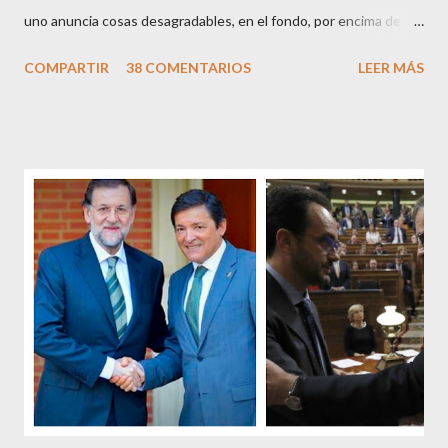
uno anuncia cosas desagradables, en el fondo, por encima de la
satisfacción personal del acierto, está deseando equivocarse.
COMPARTIR
38 COMENTARIOS
LEER MÁS
Pero francamente estos socialistas son tan transparentes en su
opacidad –permítaseme el oxímoron-, tan previsibles en el
disparate, tan fiables en la falacia que resulta difícil errar el tiro
cuando se les juzga. Recuerdo perfectamente cuando una serie
de ciudadanos, la mayoría de los cuales no han pagado jamás un
impuesto, sea por vocación o simplemente por no haber tenido
un trabajo en su vida, decidieron salir a la calle revestidos de la
sagrada túnica de la “indignación ciudadana” y con su actitud
crear una paradoja, se autodenominaban “movimiento 15M” y lo
que hicieron fue apoderarse de una plaza pública y allí sentaron
sus reales, bueno sus reales no,...