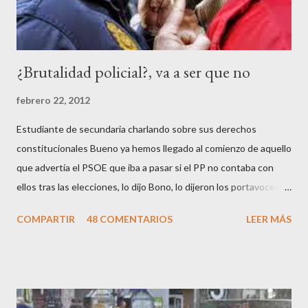
n
t
a
r
¿Brutalidad policial?, va a ser que no
i
o
febrero 22, 2012
Estudiante de secundaria charlando sobre sus derechos
constitucionales Bueno ya hemos llegado al comienzo de aquello
que advertía el PSOE que iba a pasar si el PP no contaba con
ellos tras las elecciones, lo dijo Bono, lo dijeron los portavoces
de CC.OO y UGT, lo dijo el 15 M, lo dijo Cayo Lara y no lo dijeron
COMPARTIR
48 COMENTARIOS
LEER MÁS
los okupas, los red skins, los sharps o los anarcos porque a estos
ciudadanos lo de los portavoces autorizados y las declaraciones
a los medios les parecen mariconadas propias de la sociedad
decadente que pretenden combatir. Y ha sido que cuatro
caballeretes salieran en Valencia a la calle, dispuestos a hacer lo