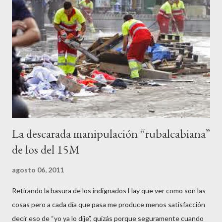
que les viniera en gana, manifestarse sin la autorización
pertinente, cortar el tráfico de las calles más céntricas, volcar los
contenedores de vidrio para tener botellas a mano para agredir a
los agentes, incendiar contenedores, apedrear a la policía,
agredirla, morderla, para que toda la pijo progresía del país, todos
los que no fuman ni tabaco, n...
La descarada manipulación “rubalcabiana”
de los del 15M
agosto 06, 2011
Retirando la basura de los indignados Hay que ver como son las
cosas pero a cada día que pasa me produce menos satisfacción
decir eso de “yo ya lo dije”, quizás porque seguramente cuando