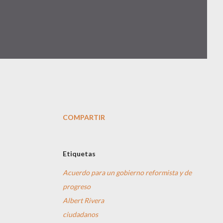
COMPARTIR
Etiquetas
Acuerdo para un gobierno reformista y de
progreso
Albert Rivera
ciudadanos