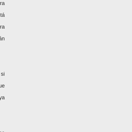
ra
tá
ra
án
si
ue
ya