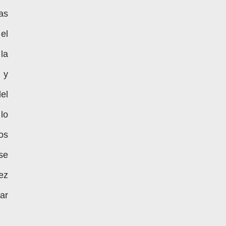
as
el
la
 y
el
lo
os
se
ez
ar