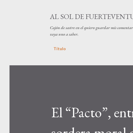
AL SOL DE FUERTEVENT
Cajón de sastre en el quiero guardar mis comentari
vaya uno a saber.
Título
El “Pacto”, ent
sordera moral 