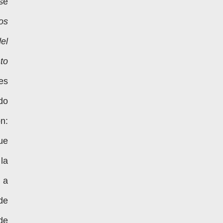
se
os
el
to
es
do
n:
que
la
 a
de
de