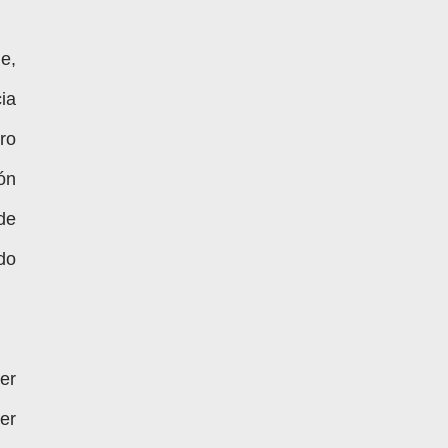
e,
cia
ro
ón
de
do
er
der