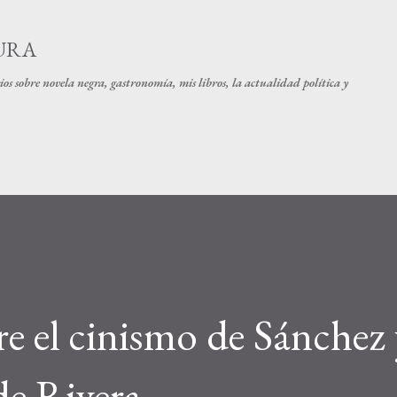
Ir al contenido principal
URA
os sobre novela negra, gastronomía, mis libros, la actualidad política y
re el cinismo de Sánchez 
de Rivera