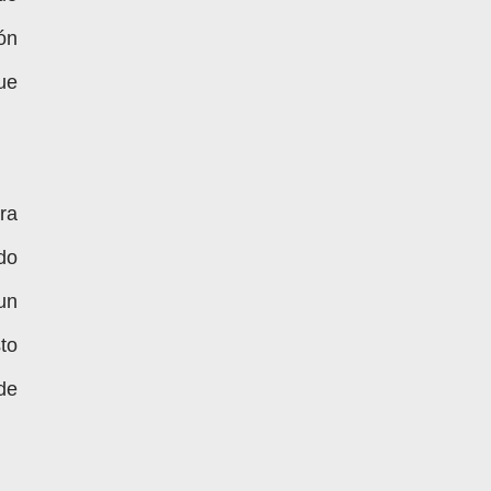
ón
ue
ra
odo
un
to
de