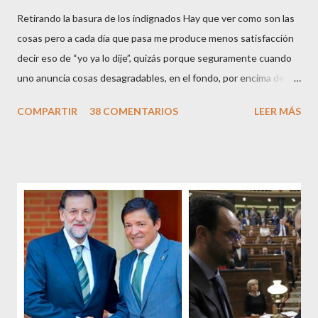
Retirando la basura de los indignados Hay que ver como son las
cosas pero a cada día que pasa me produce menos satisfacción
decir eso de “yo ya lo dije”, quizás porque seguramente cuando
uno anuncia cosas desagradables, en el fondo, por encima de la
satisfacción personal del acierto, está deseando equivocarse.
COMPARTIR
38 COMENTARIOS
LEER MÁS
Pero francamente estos socialistas son tan transparentes en su
opacidad –permítaseme el oxímoron-, tan previsibles en el
disparate, tan fiables en la falacia que resulta difícil errar el tiro
cuando se les juzga. Recuerdo perfectamente cuando una serie
de ciudadanos, la mayoría de los cuales no han pagado jamás un
impuesto, sea por vocación o simplemente por no haber tenido
un trabajo en su vida, decidieron salir a la calle revestidos de la
sagrada túnica de la “indignación ciudadana” y con su actitud
crear una paradoja, se autodenominaban “movimiento 15M” y lo
que hicieron fue apoderarse de una plaza pública y allí sentaron
sus reales, bueno sus reales no,...