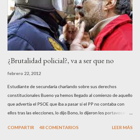
¿Brutalidad policial?, va a ser que no
febrero 22, 2012
Estudiante de secundaria charlando sobre sus derechos
constitucionales Bueno ya hemos llegado al comienzo de aquello
que advertía el PSOE que iba a pasar si el PP no contaba con
ellos tras las elecciones, lo dijo Bono, lo dijeron los portavoces
de CC.OO y UGT, lo dijo el 15 M, lo dijo Cayo Lara y no lo dijeron
COMPARTIR
48 COMENTARIOS
LEER MÁS
los okupas, los red skins, los sharps o los anarcos porque a estos
ciudadanos lo de los portavoces autorizados y las declaraciones