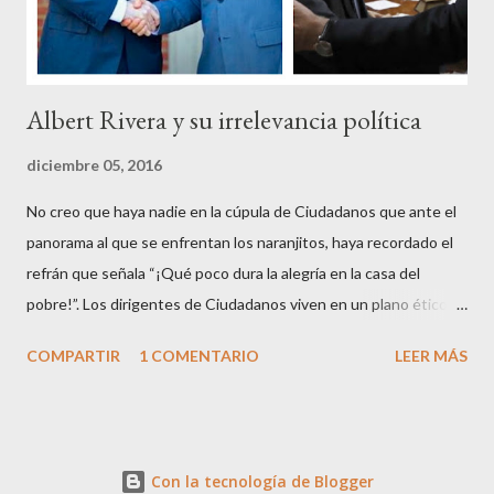
Albert Rivera y su irrelevancia política
diciembre 05, 2016
No creo que haya nadie en la cúpula de Ciudadanos que ante el
panorama al que se enfrentan los naranjitos, haya recordado el
refrán que señala “¡Qué poco dura la alegría en la casa del
pobre!”. Los dirigentes de Ciudadanos viven en un plano ético
superior al resto de los mortales, son los aristócratas de la
COMPARTIR
1 COMENTARIO
LEER MÁS
política, inventores de la honestidad y defensores acérrimos de
la transparencia, lo que parece les autoriza a criticar y dar
lecciones a todo el mundo, aunque paradójicamente pierdan
apoyo ciudadano en cada contienda electoral. Que en esto de la
Con la tecnología de Blogger
política podrás ser muy fino, educado, bien parecido y tener