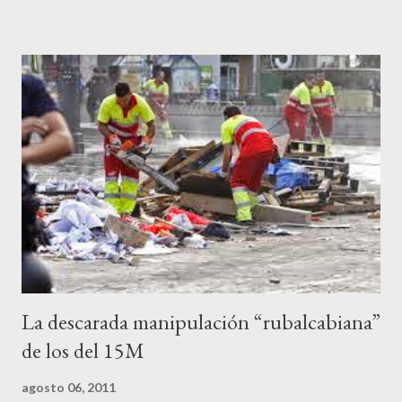
a los medios les parecen mariconadas propias de la sociedad
decadente que pretenden combatir. Y ha sido que cuatro
caballeretes salieran en Valencia a la calle, dispuestos a hacer lo
que les viniera en gana, manifestarse sin la autorización
pertinente, cortar el tráfico de las calles más céntricas, volcar los
contenedores de vidrio para tener botellas a mano para agredir a
los agentes, incendiar contenedores, apedrear a la policía,
agredirla, morderla, para que toda la pijo progresía del país, todos
los que no fuman ni tabaco, n...
La descarada manipulación “rubalcabiana”
de los del 15M
agosto 06, 2011