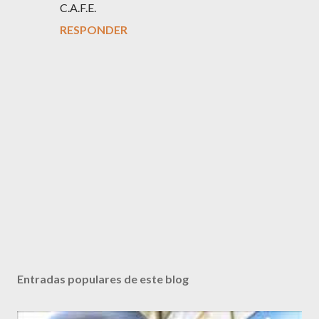
C.A.F.E.
RESPONDER
P
u
b
Entradas populares de este blog
l
i