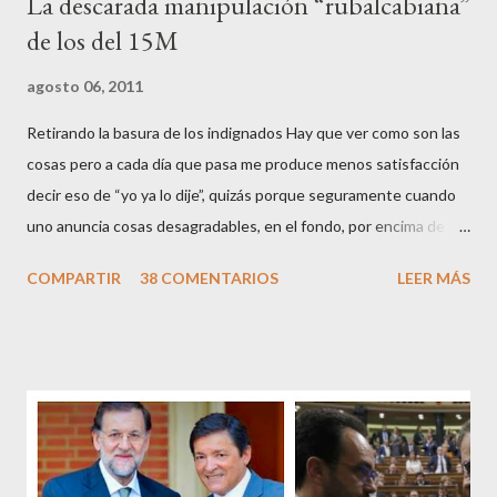
La descarada manipulación “rubalcabiana”
de los del 15M
agosto 06, 2011
Retirando la basura de los indignados Hay que ver como son las
cosas pero a cada día que pasa me produce menos satisfacción
decir eso de “yo ya lo dije”, quizás porque seguramente cuando
uno anuncia cosas desagradables, en el fondo, por encima de la
satisfacción personal del acierto, está deseando equivocarse.
COMPARTIR
38 COMENTARIOS
LEER MÁS
Pero francamente estos socialistas son tan transparentes en su
opacidad –permítaseme el oxímoron-, tan previsibles en el
disparate, tan fiables en la falacia que resulta difícil errar el tiro
cuando se les juzga. Recuerdo perfectamente cuando una serie
de ciudadanos, la mayoría de los cuales no han pagado jamás un
impuesto, sea por vocación o simplemente por no haber tenido
un trabajo en su vida, decidieron salir a la calle revestidos de la