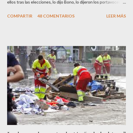
ellos tras las elecciones, lo dijo Bono, lo dijeron los portavoces
de CC.OO y UGT, lo dijo el 15 M, lo dijo Cayo Lara y no lo dijeron
COMPARTIR
48 COMENTARIOS
LEER MÁS
los okupas, los red skins, los sharps o los anarcos porque a estos
ciudadanos lo de los portavoces autorizados y las declaraciones
a los medios les parecen mariconadas propias de la sociedad
decadente que pretenden combatir. Y ha sido que cuatro
caballeretes salieran en Valencia a la calle, dispuestos a hacer lo
que les viniera en gana, manifestarse sin la autorización
pertinente, cortar el tráfico de las calles más céntricas, volcar los
contenedores de vidrio para tener botellas a mano para agredir a
los agentes, incendiar contenedores, apedrear a la policía,
agredirla, morderla, para que toda la pijo progresía del país, todos
los que no fuman ni tabaco, n...