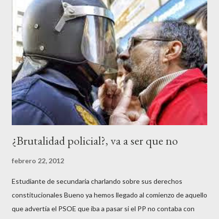
c
a
r
u
n
c
o
m
e
n
t
a
r
¿Brutalidad policial?, va a ser que no
i
o
febrero 22, 2012
Estudiante de secundaria charlando sobre sus derechos
constitucionales Bueno ya hemos llegado al comienzo de aquello
que advertía el PSOE que iba a pasar si el PP no contaba con