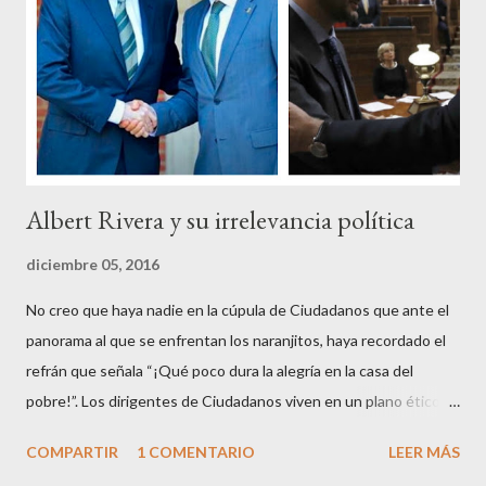
sagrada túnica de la “indignación ciudadana” y con su actitud
crear una paradoja, se autodenominaban “movimiento 15M” y lo
que hicieron fue apoderarse de una plaza pública y allí sentaron
sus reales, bueno sus reales no,...
Albert Rivera y su irrelevancia política
diciembre 05, 2016
No creo que haya nadie en la cúpula de Ciudadanos que ante el
panorama al que se enfrentan los naranjitos, haya recordado el
refrán que señala “¡Qué poco dura la alegría en la casa del
pobre!”. Los dirigentes de Ciudadanos viven en un plano ético
superior al resto de los mortales, son los aristócratas de la
COMPARTIR
1 COMENTARIO
LEER MÁS
política, inventores de la honestidad y defensores acérrimos de