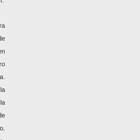
í.
ra
de
en
ro
a.
la
la
de
o,