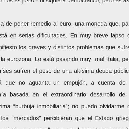
 nos es justo - ni siquiera democrático, pero es as
ba de poner remedio al euro, una moneda que, pa
stá en serias dificultades. En muy breve lapso 
fiesto los graves y distintos problemas que sufr
 la eurozona. Lo está pasando muy
mal Italia, pe
íses sufren el peso de una altísima deuda públic
tá que no aguanta un empujón, a cuenta de 
a basada en el extraordinario desarrollo de 
rrima “burbuja inmobiliaria”; no puedo olvidarme 
los “mercados” percibieran que el Estado grieg