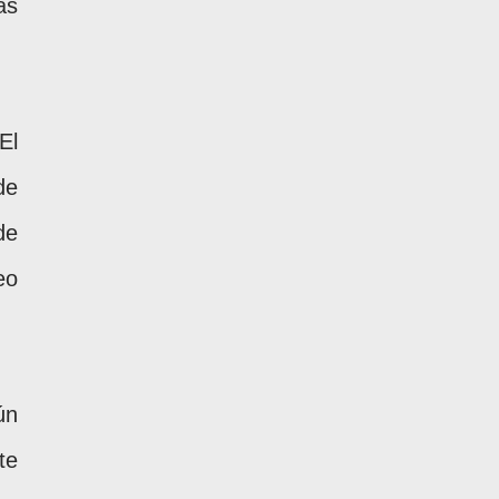
as
El
de
de
eo
ún
te