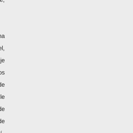
ha
l,
je
os
de
le
de
de