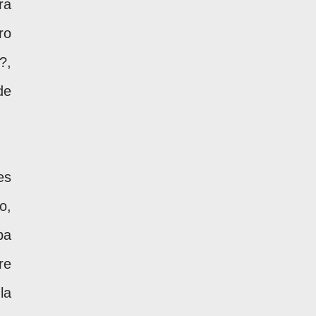
ra
ro
?,
de
es
o,
pa
re
la