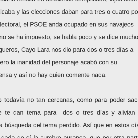
caba y las elecciones daban para tres o cuatro po
a electoral, el PSOE anda ocupado en sus navajeos
smo se ha impuesto; se habla poco y se dice much
gueros, Cayo Lara nos dio para dos o tres días a
ero la inanidad del personaje acabó con su
rensa y así no hay quien comente nada.
o todavía no tan cercanas, como para poder sac
que te dan tema para
dos o tres días y alivian 
la búsqueda del tema perdido. Así que en estos dí
dado de sí la cumbre europea, que por otra part