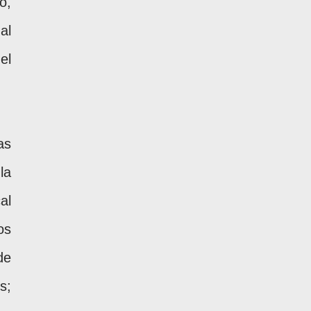
o,
al
el
as
la
al
os
de
s;