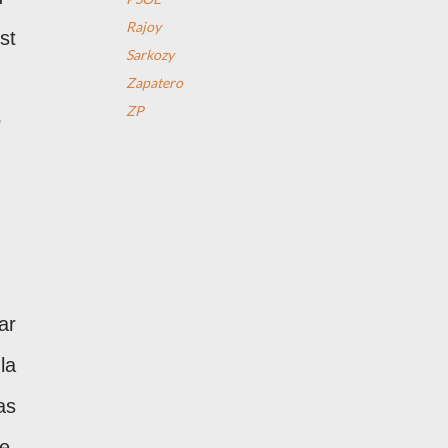
Rajoy
st
Sarkozy
Zapatero
ZP
o
ar
la
as
e,