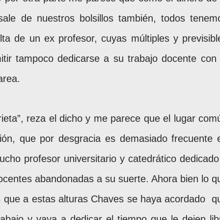
sale de nuestros bolsillos también, todos tenem
ta de un ex profesor, cuyas múltiples y previsibl
tir tampoco dedicarse a su trabajo docente con 
area.
eta”, reza el dicho y me parece que el lugar com
ción, que por desgracia es demasiado frecuente 
cho profesor universitario y catedrático dedicado
docentes abandonadas a su suerte. Ahora bien lo q
s que a estas alturas Chaves se haya acordado
q
abajo y vaya a dedicar el tiempo que le dejen lib