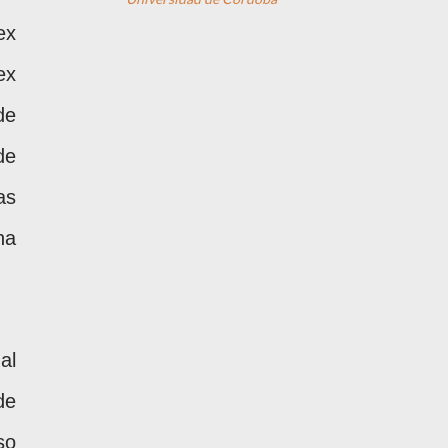
ex
ex
de
de
as
ha
al
de
so