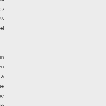
os
es
el
ún
en
 a
ue
ue
re