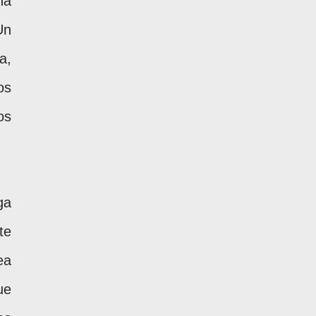
na
Un
a,
os
os
ga
te
ea
ue