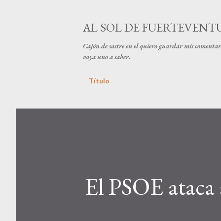
AL SOL DE FUERTEVENT
Cajón de sastre en el quiero guardar mis comentari
vaya uno a saber.
Título
El PSOE ataca 