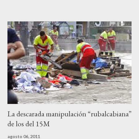
ciudadanos lo de los portavoces autorizados y las declaraciones
a los medios les parecen mariconadas propias de la sociedad
decadente que pretenden combatir. Y ha sido que cuatro
caballeretes salieran en Valencia a la calle, dispuestos a hacer lo
que les viniera en gana, manifestarse sin la autorización
pertinente, cortar el tráfico de las calles más céntricas, volcar los
contenedores de vidrio para tener botellas a mano para agredir a
los agentes, incendiar contenedores, apedrear a la policía,
agredirla, morderla, para que toda la pijo progresía del país, todos
los que no fuman ni tabaco, n...
La descarada manipulación “rubalcabiana”
de los del 15M
agosto 06, 2011