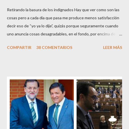
Retirando la basura de los indignados Hay que ver como son las
cosas pero a cada día que pasa me produce menos satisfacción
decir eso de “yo ya lo dije”, quizás porque seguramente cuando
uno anuncia cosas desagradables, en el fondo, por encima de la
satisfacción personal del acierto, está deseando equivocarse.
COMPARTIR
38 COMENTARIOS
LEER MÁS
Pero francamente estos socialistas son tan transparentes en su
opacidad –permítaseme el oxímoron-, tan previsibles en el
disparate, tan fiables en la falacia que resulta difícil errar el tiro
cuando se les juzga. Recuerdo perfectamente cuando una serie
de ciudadanos, la mayoría de los cuales no han pagado jamás un
impuesto, sea por vocación o simplemente por no haber tenido
un trabajo en su vida, decidieron salir a la calle revestidos de la
sagrada túnica de la “indignación ciudadana” y con su actitud
crear una paradoja, se autodenominaban “movimiento 15M” y lo
que hicieron fue apoderarse de una plaza pública y allí sentaron