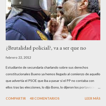
¿Brutalidad policial?, va a ser que no
febrero 22, 2012
Estudiante de secundaria charlando sobre sus derechos
constitucionales Bueno ya hemos llegado al comienzo de aquello
que advertía el PSOE que iba a pasar si el PP no contaba con
ellos tras las elecciones, lo dijo Bono, lo dijeron los portavoces
de CC.OO y UGT, lo dijo el 15 M, lo dijo Cayo Lara y no lo dijeron
COMPARTIR
48 COMENTARIOS
LEER MÁS
los okupas, los red skins, los sharps o los anarcos porque a estos