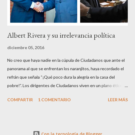
sus reales, bueno sus reales no,...
Albert Rivera y su irrelevancia política
diciembre 05, 2016
No creo que haya nadie en la cúpula de Ciudadanos que ante el
panorama al que se enfrentan los naranjitos, haya recordado el
refrán que señala “¡Qué poco dura la alegría en la casa del
pobre!”. Los dirigentes de Ciudadanos viven en un plano ético
superior al resto de los mortales, son los aristócratas de la
COMPARTIR
1 COMENTARIO
LEER MÁS
política, inventores de la honestidad y defensores acérrimos de
la transparencia, lo que parece les autoriza a criticar y dar
lecciones a todo el mundo, aunque paradójicamente pierdan
apoyo ciudadano en cada contienda electoral. Que en esto de la
Con la tecnología de Blogger