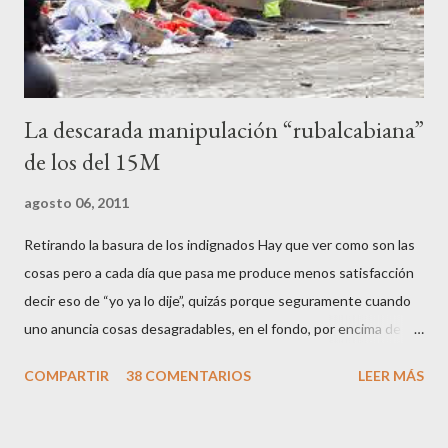
los que no fuman ni tabaco, n...
La descarada manipulación “rubalcabiana”
de los del 15M
agosto 06, 2011
Retirando la basura de los indignados Hay que ver como son las
cosas pero a cada día que pasa me produce menos satisfacción
decir eso de “yo ya lo dije”, quizás porque seguramente cuando
uno anuncia cosas desagradables, en el fondo, por encima de la
satisfacción personal del acierto, está deseando equivocarse.
COMPARTIR
38 COMENTARIOS
LEER MÁS
Pero francamente estos socialistas son tan transparentes en su
opacidad –permítaseme el oxímoron-, tan previsibles en el
disparate, tan fiables en la falacia que resulta difícil errar el tiro