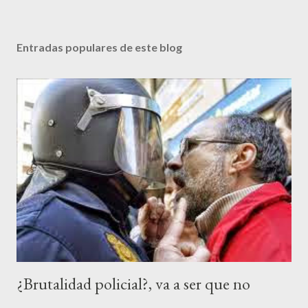
P
u
b
Entradas populares de este blog
l
i
c
a
r
u
n
c
o
m
e
n
t
a
r
¿Brutalidad policial?, va a ser que no
i
o