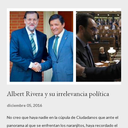
cuando se les juzga. Recuerdo perfectamente cuando una serie
de ciudadanos, la mayoría de los cuales no han pagado jamás un
impuesto, sea por vocación o simplemente por no haber tenido
un trabajo en su vida, decidieron salir a la calle revestidos de la
sagrada túnica de la “indignación ciudadana” y con su actitud
crear una paradoja, se autodenominaban “movimiento 15M” y lo
que hicieron fue apoderarse de una plaza pública y allí sentaron
sus reales, bueno sus reales no,...
Albert Rivera y su irrelevancia política
diciembre 05, 2016
No creo que haya nadie en la cúpula de Ciudadanos que ante el
panorama al que se enfrentan los naranjitos, haya recordado el