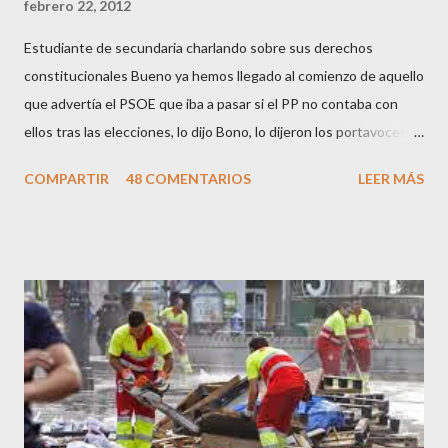
febrero 22, 2012
Estudiante de secundaria charlando sobre sus derechos
constitucionales Bueno ya hemos llegado al comienzo de aquello
que advertía el PSOE que iba a pasar si el PP no contaba con
ellos tras las elecciones, lo dijo Bono, lo dijeron los portavoces
de CC.OO y UGT, lo dijo el 15 M, lo dijo Cayo Lara y no lo dijeron
COMPARTIR
48 COMENTARIOS
LEER MÁS
los okupas, los red skins, los sharps o los anarcos porque a estos
ciudadanos lo de los portavoces autorizados y las declaraciones
a los medios les parecen mariconadas propias de la sociedad
decadente que pretenden combatir. Y ha sido que cuatro
caballeretes salieran en Valencia a la calle, dispuestos a hacer lo
que les viniera en gana, manifestarse sin la autorización
pertinente, cortar el tráfico de las calles más céntricas, volcar los
contenedores de vidrio para tener botellas a mano para agredir a
los agentes, incendiar contenedores, apedrear a la policía,
agredirla, morderla, para que toda la pijo progresía del país, todos