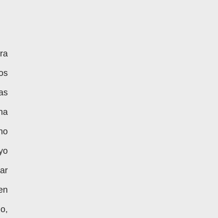
ra
os
as
na
no
yo
ar
en
o,