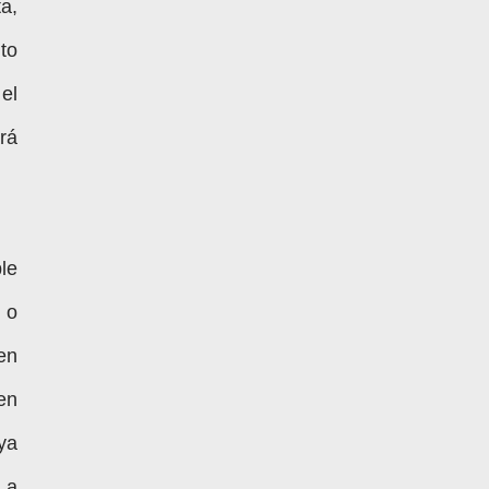
a,
to
 el
rá
le
r o
en
en
ya
 a