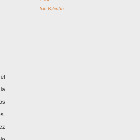
San Valentín
el
la
os
s.
ez
lo