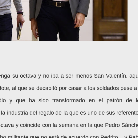
nga su octava y no iba a ser menos San Valentín, aqu
te, al que se decapitó por casar a los soldados pese a 
udio y que ha sido transformado en el patrón de l
a industria del regalo de la que es uno de sus referente
ctava y coincide con la semana en la que Pedro Sánch
o militante que no está de acuerdo con Pedrito – y Pab