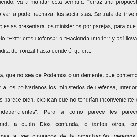
iendo, va a mandar esta semana Ferraz una propuest
van a poder rechazar los socialistas. Se trata del inven
Iglesias presentará los ministerios por parejas, para que
 “Exteriores-Defensa” o “Hacienda-Interior” y así lleva
ita del ronzal hasta donde él quiera.
ña, que no sea de Podemos o un demente, que contemp
r a los bolivarianos los ministerios de Defensa, Interio
es parece bien, explican que no tendrían inconveniente 
independientes”. Pero si como parece les parec
emad, a quién Dios confunda, o tantos otros, cu
sa al ser diputados de la organización, veremos