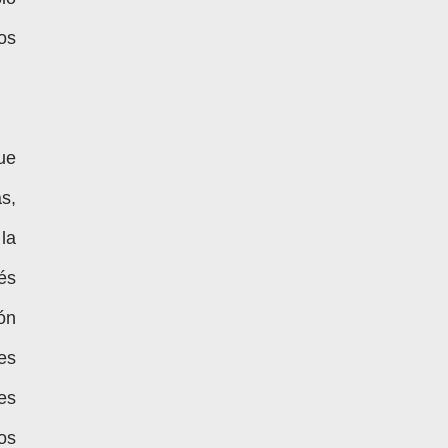
os
ue
s,
la
és
ón
es
es
os