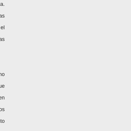
a.
as
 el
as
mo
ue
en
os
to