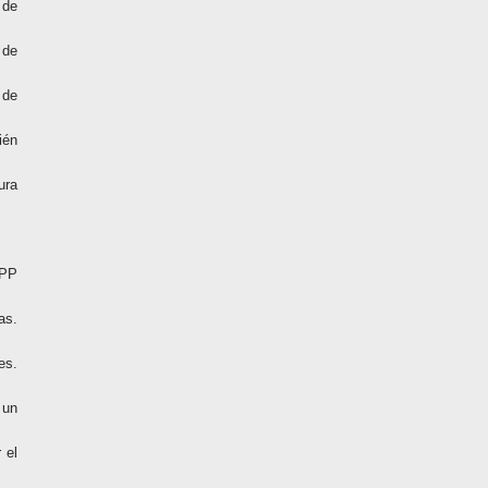
 de
 de
 de
ién
ura
 PP
as.
es.
 un
 el