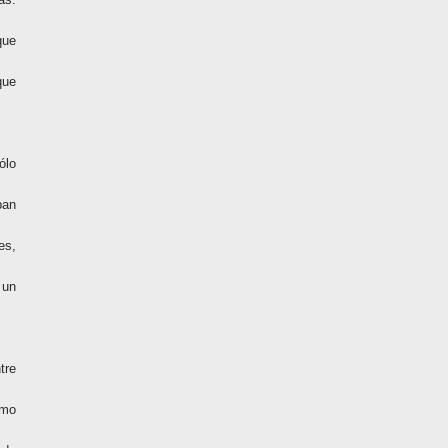
que
que
ólo
ban
es,
 un
tre
smo