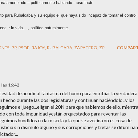
ltará amortizado – políticamente hablando - ipso facto.
 para Rubalcaba y su equipo el que haya sido incapaz de tomar el control 
de ir la vida…., política naturalmente.
ONES
PP
PSOE
RAJOY
RUBALCABA
ZAPATERO
ZP
COMPART
 las 16:42
cesidad de acudir al fantasma del humo para entubiar la verdadera
n hecho durante las dos legislaturas y continuan haciéndolo...y los
guimos el juego...eligen el 20N para que hablemos de ello, mientr
do con toda impunidad yestán orquestados para reventar las
guimos hundidos en la miseria y la que se avecina no es cosa de
 justicia sin disimulo alguno y sus corrupciones y tretas se difuminan
ictador...