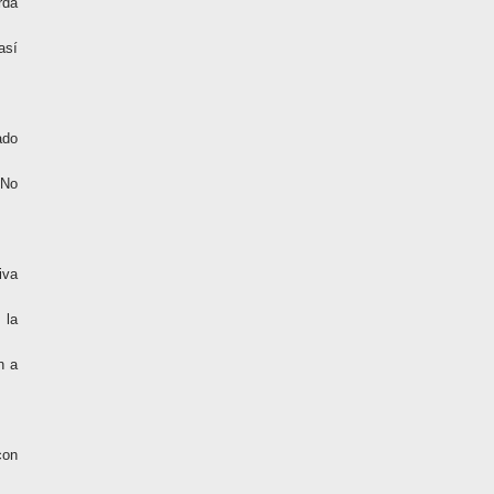
rda
así
ado
 No
iva
 la
n a
con