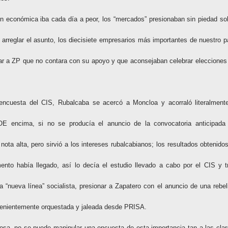
ón económica iba cada día a peor, los “mercados” presionaban sin piedad so
arreglar el asunto, los diecisiete empresarios más importantes de nuestro p
ar a ZP que no contara con su apoyo y que aconsejaban celebrar elecciones
encuesta del CIS, Rubalcaba se acercó a Moncloa y acorraló literalment
E encima, si no se producía el anuncio de la convocatoria anticipada
ota alta, pero sirvió a los intereses rubalcabianos; los resultados obtenidos
ento había llegado, así lo decía el estudio llevado a cabo por el CIS y t
 “nueva línea” socialista, presionar a Zapatero con el anuncio de una rebel
nvenientemente orquestada y jaleada desde PRISA.
osa, no se puede manipular una encuesta de esta importancia tan a las clar