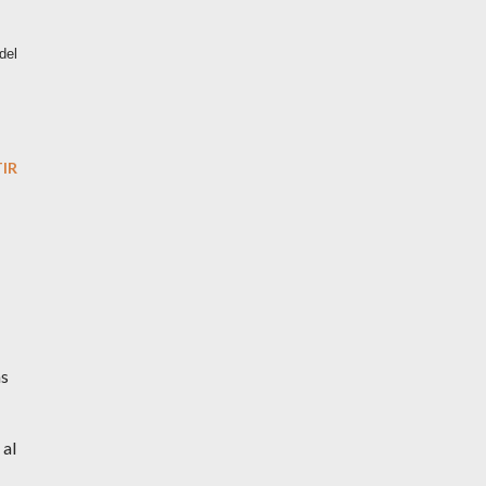
del
IR
as
 al