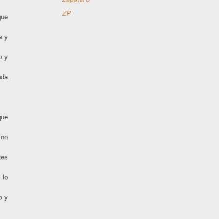
ZP
que
a y
o y
ada
que
 no
tes
 lo
o y