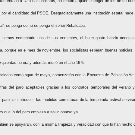
an votado a IU o nacionalistas, no tenían a quién escoger de los de su cue
n por el candidato del PSOE. Desgraciadamente una institución estatal hace 
da
”, se ponga como se ponga el señor Rubalcaba.
ya hemos comentado una de sus vertientes, el buen gusto habría aconsej
ha, porque en el mes de noviembre, los socialistas esperan buenas noticias.
izquierdas no era y además murió en el año 1975.
ubalcaba como agua de mayo, comenzarán con la Encuesta de Población Act
ifras del paro aceptables gracias a los contratos temporales del verano y
l paro, sin introducir las medidas correctoras de la temporada estival servirá
tes que lo del paro empieza a solucionarse ya.
ambién se apoyarán, con la misma limpieza y veracidad con que lo han hecho 