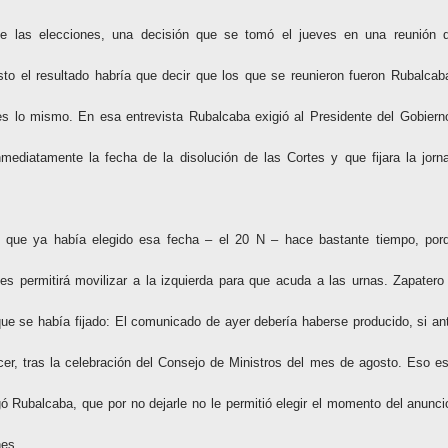
 de las elecciones, una decisión que se tomó el jueves en una reunión 
to el resultado habría que decir que los que se reunieron fueron Rubalcab
es lo mismo. En esa entrevista Rubalcaba exigió al Presidente del Gobiern
nmediatamente la fecha de la disolución de las Cortes y que fijara la jorn
o que ya había elegido esa fecha – el 20 N – hace bastante tiempo, por
es permitirá movilizar a la izquierda para que acuda a las urnas. Zapatero
que se había fijado: El comunicado de ayer debería haberse producido, si an
cer, tras la celebración del Consejo de Ministros del mes de agosto. Eso es
ó Rubalcaba, que por no dejarle no le permitió elegir el momento del anunci
nes.