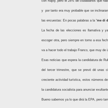
con Rajoy, pero el 28% de ciudadanos que habí
y
por tanto era muy probable que se inclinara
las encuestas: En pocas palabras a la “
me di 
La fecha de las elecciones es llamativa y 
escoger otra, pero siempre en torno a esa fec
va a hacer todo el trabajo Franco, que muy de 
Esas noticias que espera la candidatura de R
del tercer trimestre, que se prevé dé unas c
creciente actividad turística, estos números de
la candidatura socialista para anunciar exultan
Bueno sabemos
ya lo que dirá la EPA, pero t