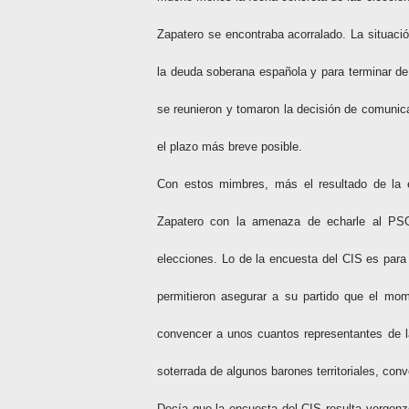
Zapatero se encontraba acorralado. La situaci
la deuda soberana española y para terminar de 
se reunieron y tomaron la decisión de comunic
el plazo más breve posible.
Con estos mimbres, más el resultado de la 
Zapatero con la amenaza de echarle al PSO
elecciones. Lo de la encuesta del CIS es para n
permitieron asegurar a su partido que el mom
convencer a unos cuantos representantes de la
soterrada de algunos barones territoriales, co
Decía que la encuesta del CIS resulta vergonz