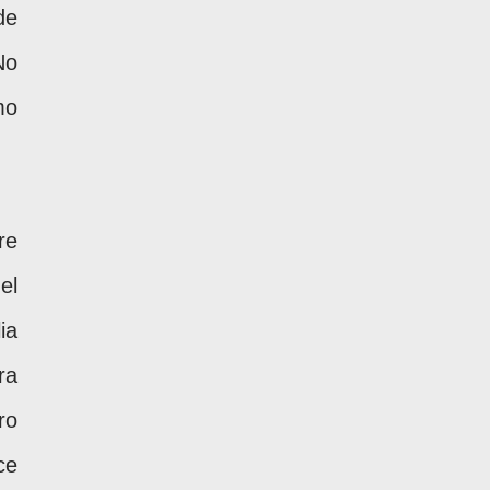
de
No
mo
re
el
ia
ra
ro
ce