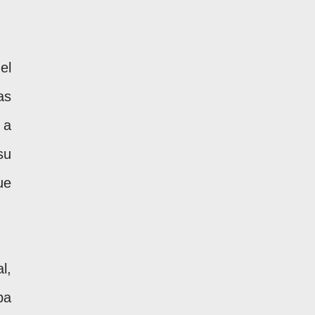
el
as
 a
su
ue
.
l,
ba