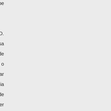
be
D.
sa
de
 o
ar
ia
de
er