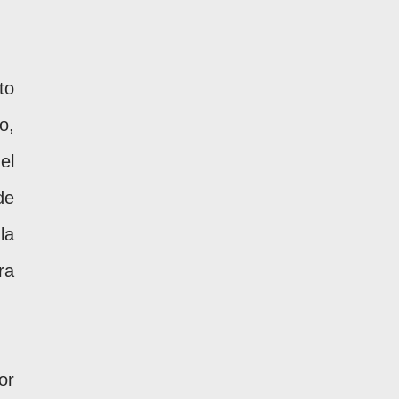
to
o,
el
de
la
ra
or