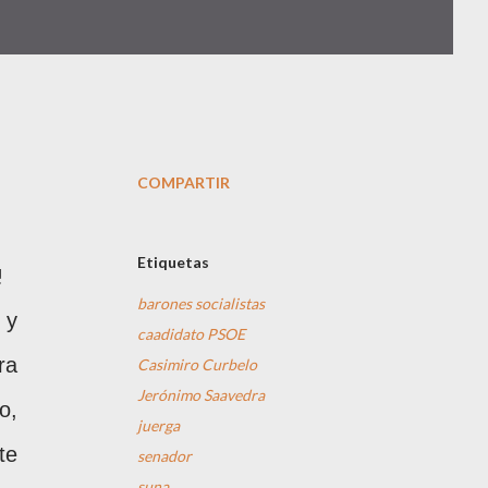
COMPARTIR
Etiquetas
!
barones socialistas
 y
caadidato PSOE
ra
Casimiro Curbelo
Jerónimo Saavedra
o,
juerga
te
senador
suna