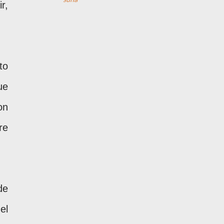
r,
to
ue
on
re
de
el