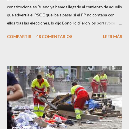
constitucionales Bueno ya hemos llegado al comienzo de aquello
que advertía el PSOE que iba a pasar si el PP no contaba con
ellos tras las elecciones, lo dijo Bono, lo dijeron los portavoces
de CC.OO y UGT, lo dijo el 15 M, lo dijo Cayo Lara y no lo dijeron
COMPARTIR
48 COMENTARIOS
LEER MÁS
los okupas, los red skins, los sharps o los anarcos porque a estos
ciudadanos lo de los portavoces autorizados y las declaraciones
a los medios les parecen mariconadas propias de la sociedad
decadente que pretenden combatir. Y ha sido que cuatro
caballeretes salieran en Valencia a la calle, dispuestos a hacer lo
que les viniera en gana, manifestarse sin la autorización
pertinente, cortar el tráfico de las calles más céntricas, volcar los
contenedores de vidrio para tener botellas a mano para agredir a
los agentes, incendiar contenedores, apedrear a la policía,
agredirla, morderla, para que toda la pijo progresía del país, todos
los que no fuman ni tabaco, n...