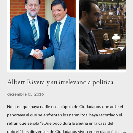
impuesto, sea por vocación o simplemente por no haber tenido
un trabajo en su vida, decidieron salir a la calle revestidos de la
sagrada túnica de la “indignación ciudadana” y con su actitud
crear una paradoja, se autodenominaban “movimiento 15M” y lo
que hicieron fue apoderarse de una plaza pública y allí sentaron
sus reales, bueno sus reales no,...
Albert Rivera y su irrelevancia política
diciembre 05, 2016
No creo que haya nadie en la cúpula de Ciudadanos que ante el
panorama al que se enfrentan los naranjitos, haya recordado el
refrán que señala “¡Qué poco dura la alegría en la casa del
pobre!”. Los dirigentes de Ciudadanos viven en un plano ético