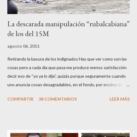
La descarada manipulación “rubalcabiana”
de los del 15M
agosto 06, 2011
Retirando la basura de los indignados Hay que ver como son las
cosas pero a cada día que pasa me produce menos satisfacción
decir eso de “yo ya lo dije”, quizás porque seguramente cuando
uno anuncia cosas desagradables, en el fondo, por encima de la
satisfacción personal del acierto, está deseando equivocarse.
COMPARTIR
38 COMENTARIOS
LEER MÁS
Pero francamente estos socialistas son tan transparentes en su
opacidad –permítaseme el oxímoron-, tan previsibles en el
disparate, tan fiables en la falacia que resulta difícil errar el tiro
cuando se les juzga. Recuerdo perfectamente cuando una serie
de ciudadanos, la mayoría de los cuales no han pagado jamás un