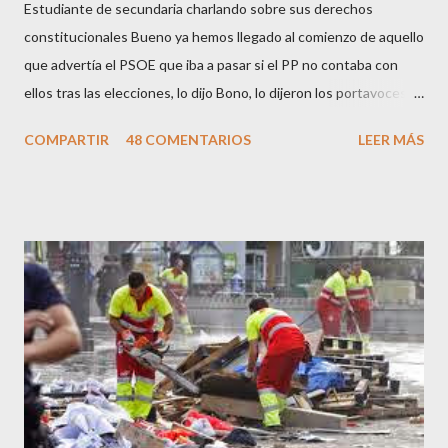
Estudiante de secundaria charlando sobre sus derechos
constitucionales Bueno ya hemos llegado al comienzo de aquello
que advertía el PSOE que iba a pasar si el PP no contaba con
ellos tras las elecciones, lo dijo Bono, lo dijeron los portavoces
de CC.OO y UGT, lo dijo el 15 M, lo dijo Cayo Lara y no lo dijeron
COMPARTIR
48 COMENTARIOS
LEER MÁS
los okupas, los red skins, los sharps o los anarcos porque a estos
ciudadanos lo de los portavoces autorizados y las declaraciones
a los medios les parecen mariconadas propias de la sociedad
decadente que pretenden combatir. Y ha sido que cuatro
caballeretes salieran en Valencia a la calle, dispuestos a hacer lo
que les viniera en gana, manifestarse sin la autorización
pertinente, cortar el tráfico de las calles más céntricas, volcar los
contenedores de vidrio para tener botellas a mano para agredir a
los agentes, incendiar contenedores, apedrear a la policía,
agredirla, morderla, para que toda la pijo progresía del país, todos
los que no fuman ni tabaco, n...