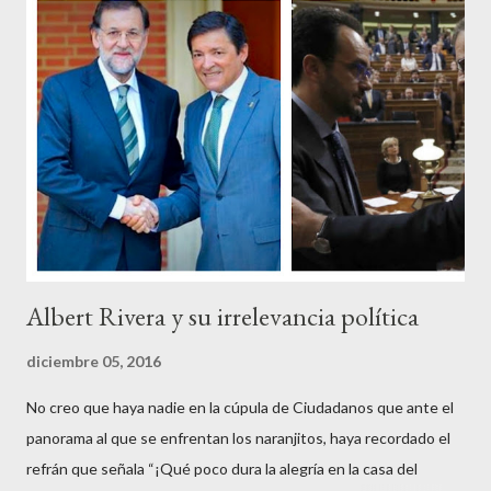
de ciudadanos, la mayoría de los cuales no han pagado jamás un
impuesto, sea por vocación o simplemente por no haber tenido
un trabajo en su vida, decidieron salir a la calle revestidos de la
sagrada túnica de la “indignación ciudadana” y con su actitud
crear una paradoja, se autodenominaban “movimiento 15M” y lo
que hicieron fue apoderarse de una plaza pública y allí sentaron
sus reales, bueno sus reales no,...
Albert Rivera y su irrelevancia política
diciembre 05, 2016
No creo que haya nadie en la cúpula de Ciudadanos que ante el
panorama al que se enfrentan los naranjitos, haya recordado el
refrán que señala “¡Qué poco dura la alegría en la casa del