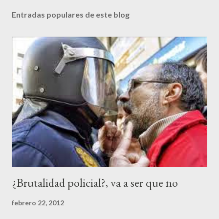
u
b
Entradas populares de este blog
l
i
c
a
r
u
n
c
o
m
e
n
t
a
r
¿Brutalidad policial?, va a ser que no
i
o
febrero 22, 2012