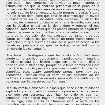
este país – nos complicamos la vida de mala manera, el
asunto ese de que la finalidad primordial de la pena es la
reinserción del individuo, será de aplicación siempre, digo yo y
no sólo cuando le convenga a la pijo progresía patria. Y para
que un preso demuestre que está en el camino que le llevará
a reinsertarse en la sociedad, debe expresar, lo dicen las
normas, de manera indubitable su arrepentimiento, colaborar
con la Justicia si así se le demandare y reparar el mal
causado. Todos sabemos que los presos etarras no pagan las
indemnizaciones a las que fueron condenados y eso forma
parte de la reparación del mal causado, por tanto no es que
sufran, como dicen los “podemistas” de turno “tratamientos de
excepción”, lo que sucede es que no se pueden acoger a los
beneficios penitenciarios que su trabajo y actitud por la
reinserción les conseguiría.
Dice Neskutz Rodríguez - que ha tenido la “circular” mala
suerte con el apellido, porque no le ha podido colar ni una k, o
un triste tx para que hiciera juego con el nombre - dice la
paisana, eso sí titubeante, porque no lo tenía demasiado claro
que "
Hablamos de personas que han cometido lo que han
cometido, vale, están cumpliendo penas, pero hay que
acercarlos. También está la parte de los derechos de las
víctimas. Es una mezcla de todo, pero estamos hablando de
personas que tienen derechos humanos".
Resulta vomitivo observar la elipsis que hace Neskutz cuando
explica lo que han hecho los asesinos para estar en la cárcel,
dice que son personas que “han cometido lo que han
cometido”, pero eso sí, hay que acercarlos y luego, para que
no se diga, sale con lo de “También está la parte de los
derechos de las víctimas”. Vamos a ver, a los etarras que