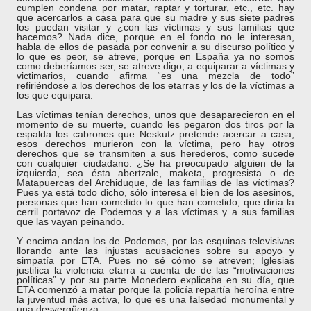
cumplen condena por matar, raptar y torturar, etc., etc. hay
que acercarlos a casa para que su madre y sus siete padres
los puedan visitar y ¿con las víctimas y sus familias que
hacemos? Nada dice, porque en el fondo no le interesan,
habla de ellos de pasada por convenir a su discurso político y
lo que es peor, se atreve, porque en España ya no somos
como deberíamos ser, se atreve digo, a equiparar a víctimas y
victimarios, cuando afirma “es una mezcla de todo”
refiriéndose a los derechos de los etarras y los de la víctimas a
los que equipara.
Las víctimas tenían derechos, unos que desaparecieron en el
momento de su muerte, cuando les pegaron dos tiros por la
espalda los cabrones que Neskutz pretende acercar a casa,
esos derechos murieron con la víctima, pero hay otros
derechos que se transmiten a sus herederos, como sucede
con cualquier ciudadano. ¿Se ha preocupado alguien de la
izquierda, sea ésta abertzale, maketa, progresista o de
Matapuercas del Archiduque, de las familias de las víctimas?
Pues ya está todo dicho, sólo interesa el bien de los asesinos,
personas que han cometido lo que han cometido, que diría la
cerril portavoz de Podemos y a las víctimas y a sus familias
que las vayan peinando.
Y encima andan los de Podemos, por las esquinas televisivas
llorando ante las injustas acusaciones sobre su apoyo y
simpatía por ETA. Pues no sé cómo se atreven; Iglesias
justifica la violencia etarra a cuenta de de las “motivaciones
políticas” y por su parte Monedero explicaba en su día, que
ETA comenzó a matar porque la policía repartía heroína entre
la juventud más activa, lo que es una falsedad monumental y
una desvergüenza.