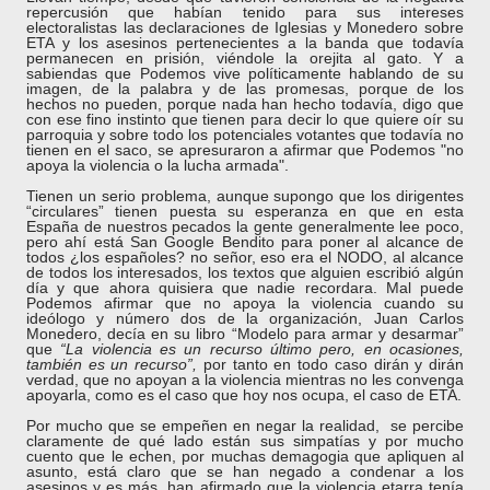
repercusión que habían tenido para sus intereses
electoralistas las declaraciones de Iglesias y Monedero sobre
ETA y los asesinos pertenecientes a la banda que todavía
permanecen en prisión, viéndole la orejita al gato. Y a
sabiendas que Podemos vive políticamente hablando de su
imagen, de la palabra y de las promesas, porque de los
hechos no pueden, porque nada han hecho todavía, digo que
con ese fino instinto que tienen para decir lo que quiere oír su
parroquia y sobre todo los potenciales votantes que todavía no
tienen en el saco, se apresuraron a afirmar que Podemos "no
apoya la violencia o la lucha armada".
Tienen un serio problema, aunque supongo que los dirigentes
“circulares” tienen puesta su esperanza en que en esta
España de nuestros pecados la gente generalmente lee poco,
pero ahí está San Google Bendito para poner al alcance de
todos ¿los españoles? no señor, eso era el NODO, al alcance
de todos los interesados, los textos que alguien escribió algún
día y que ahora quisiera que nadie recordara. Mal puede
Podemos afirmar que no apoya la violencia cuando su
ideólogo y número dos de la organización, Juan Carlos
Monedero, decía en su libro “Modelo para armar y desarmar”
que
“La violencia es un recurso último pero, en ocasiones,
también es un recurso”,
por tanto en todo caso dirán y dirán
verdad, que no apoyan a la violencia mientras no les convenga
apoyarla, como es el caso que hoy nos ocupa, el caso de ETA.
Por mucho que se empeñen en negar la realidad, se percibe
claramente de qué lado están sus simpatías y por mucho
cuento que le echen, por muchas demagogia que apliquen al
asunto, está claro que se han negado a condenar a los
asesinos y es más, han afirmado que la violencia etarra tenía