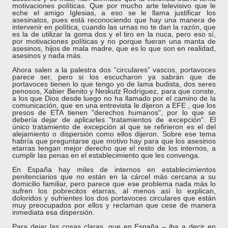
motivaciones políticas. Que por mucho arte televisivo que le
eche el amigo Iglesias, a eso se le llama justificar los
asesinatos, pues está reconociendo que hay una manera de
intervenir en política, cuando las urnas no te dan la razón, que
es la de utilizar la goma dos y el tiro en la nuca, pero eso sí,
por motivaciones políticas y no porque fueran una manta de
asesinos, hijos de mala madre, que es lo que son en realidad,
asesinos y nada más.
Ahora salen a la palestra dos “circulares” vascos, portavoces
parece ser, pero si los escucharon ya sabrán que de
portavoces tienen lo que tengo yo de lama budista, dos seres
penosos, Xabier Benito y Neskutz Rodríguez, para que conste,
a los que Dios desde luego no ha llamado por el camino de la
comunicación, que
en una entrevista
le dijeron a EFE , que los
presos de ETA tienen "derechos humanos", por lo que se
debería dejar de aplicarles "tratamientos de excepción". El
único tratamiento de excepción al que se refirieron es el del
alejamiento o dispersión como ellos dijeron. Sobre ese tema
habría que preguntarse que motivo hay para que los asesinos
etarras tengan mejor derecho que el resto de los internos, a
cumplir las penas en el establecimiento que les convenga.
En España hay miles de internos en establecimientos
penitenciarios que no están en la cárcel más cercana a su
domicilio familiar, pero parece que ese problema nada más lo
sufren los pobrecitos etarras, al menos así lo explican,
doloridos y sufrientes los dos portavoces circulares que están
muy preocupados por ellos y reclaman que cese de manera
inmediata esa dispersión.
Para dejar las cosas claras, que en España – iba a decir en