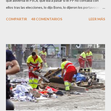
que advertía el PSOE que iba a pasar si el PP no contaba con
ellos tras las elecciones, lo dijo Bono, lo dijeron los portavoces
de CC.OO y UGT, lo dijo el 15 M, lo dijo Cayo Lara y no lo dijeron
COMPARTIR
48 COMENTARIOS
LEER MÁS
los okupas, los red skins, los sharps o los anarcos porque a estos
ciudadanos lo de los portavoces autorizados y las declaraciones
a los medios les parecen mariconadas propias de la sociedad
decadente que pretenden combatir. Y ha sido que cuatro
caballeretes salieran en Valencia a la calle, dispuestos a hacer lo
que les viniera en gana, manifestarse sin la autorización
pertinente, cortar el tráfico de las calles más céntricas, volcar los
contenedores de vidrio para tener botellas a mano para agredir a
los agentes, incendiar contenedores, apedrear a la policía,
agredirla, morderla, para que toda la pijo progresía del país, todos
los que no fuman ni tabaco, n...