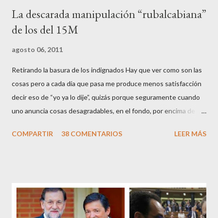
La descarada manipulación “rubalcabiana”
de los del 15M
agosto 06, 2011
Retirando la basura de los indignados Hay que ver como son las
cosas pero a cada día que pasa me produce menos satisfacción
decir eso de “yo ya lo dije”, quizás porque seguramente cuando
uno anuncia cosas desagradables, en el fondo, por encima de la
satisfacción personal del acierto, está deseando equivocarse.
COMPARTIR
38 COMENTARIOS
LEER MÁS
Pero francamente estos socialistas son tan transparentes en su
opacidad –permítaseme el oxímoron-, tan previsibles en el
disparate, tan fiables en la falacia que resulta difícil errar el tiro
cuando se les juzga. Recuerdo perfectamente cuando una serie
de ciudadanos, la mayoría de los cuales no han pagado jamás un
impuesto, sea por vocación o simplemente por no haber tenido