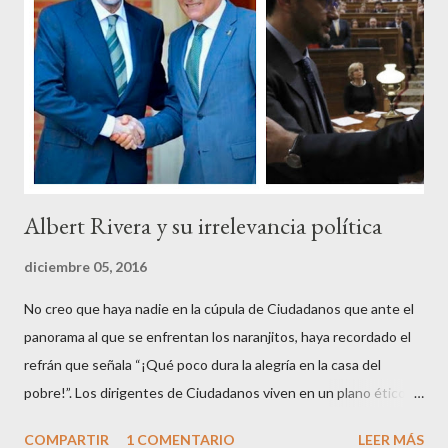
un trabajo en su vida, decidieron salir a la calle revestidos de la
sagrada túnica de la “indignación ciudadana” y con su actitud
crear una paradoja, se autodenominaban “movimiento 15M” y lo
que hicieron fue apoderarse de una plaza pública y allí sentaron
sus reales, bueno sus reales no,...
Albert Rivera y su irrelevancia política
diciembre 05, 2016
No creo que haya nadie en la cúpula de Ciudadanos que ante el
panorama al que se enfrentan los naranjitos, haya recordado el
refrán que señala “¡Qué poco dura la alegría en la casa del
pobre!”. Los dirigentes de Ciudadanos viven en un plano ético
superior al resto de los mortales, son los aristócratas de la
COMPARTIR
1 COMENTARIO
LEER MÁS