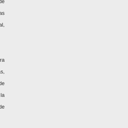
de
as
l,
era
s,
de
la
de