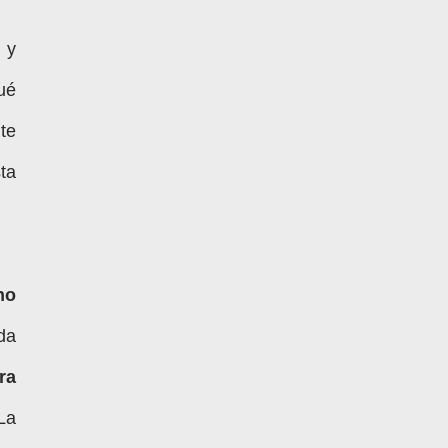
 y
ué
te
ta
no
da
ra
La