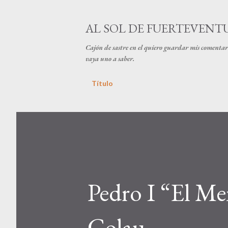
AL SOL DE FUERTEVENT
Cajón de sastre en el quiero guardar mis comentari
vaya uno a saber.
Título
Pedro I “El Men
Colau