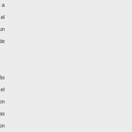
 a
al
un
de
ás
el
on
as
on