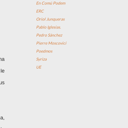
En Comú Podem
ERC
Oriol Junqueras
Pablo Iglesias.
Pedro Sánchez
Pierre Moscovici
Poedmos
na
Syriza
UE
le
us
a,