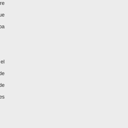
re
ue
ba
el
de
de
es