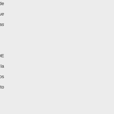
de
ue
as
OE
la
os
to