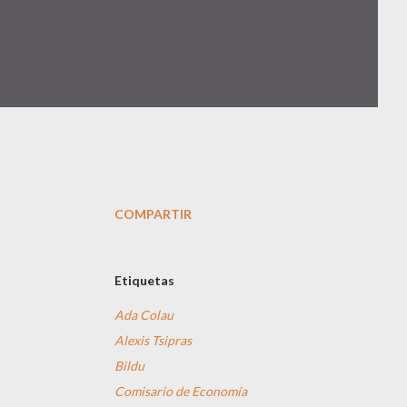
COMPARTIR
Etiquetas
Ada Colau
Alexis Tsipras
Bildu
Comisario de Economía