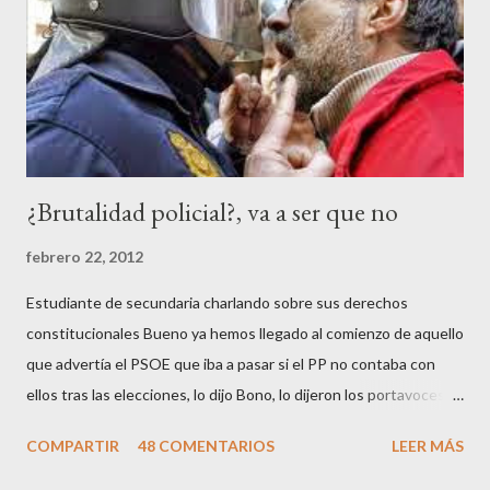
¿Brutalidad policial?, va a ser que no
febrero 22, 2012
Estudiante de secundaria charlando sobre sus derechos
constitucionales Bueno ya hemos llegado al comienzo de aquello
que advertía el PSOE que iba a pasar si el PP no contaba con
ellos tras las elecciones, lo dijo Bono, lo dijeron los portavoces
de CC.OO y UGT, lo dijo el 15 M, lo dijo Cayo Lara y no lo dijeron
COMPARTIR
48 COMENTARIOS
LEER MÁS
los okupas, los red skins, los sharps o los anarcos porque a estos
ciudadanos lo de los portavoces autorizados y las declaraciones