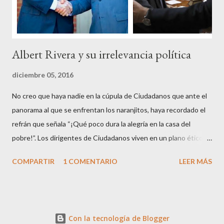
Albert Rivera y su irrelevancia política
diciembre 05, 2016
No creo que haya nadie en la cúpula de Ciudadanos que ante el
panorama al que se enfrentan los naranjitos, haya recordado el
refrán que señala “¡Qué poco dura la alegría en la casa del
pobre!”. Los dirigentes de Ciudadanos viven en un plano ético
superior al resto de los mortales, son los aristócratas de la
COMPARTIR
1 COMENTARIO
LEER MÁS
política, inventores de la honestidad y defensores acérrimos de
la transparencia, lo que parece les autoriza a criticar y dar
lecciones a todo el mundo, aunque paradójicamente pierdan
apoyo ciudadano en cada contienda electoral. Que en esto de la
Con la tecnología de Blogger
política podrás ser muy fino, educado, bien parecido y tener