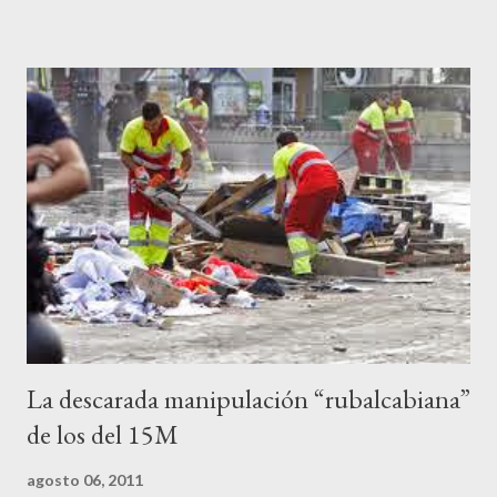
a los medios les parecen mariconadas propias de la sociedad
decadente que pretenden combatir. Y ha sido que cuatro
caballeretes salieran en Valencia a la calle, dispuestos a hacer lo
que les viniera en gana, manifestarse sin la autorización
pertinente, cortar el tráfico de las calles más céntricas, volcar los
contenedores de vidrio para tener botellas a mano para agredir a
los agentes, incendiar contenedores, apedrear a la policía,
agredirla, morderla, para que toda la pijo progresía del país, todos
los que no fuman ni tabaco, n...
La descarada manipulación “rubalcabiana”
de los del 15M
agosto 06, 2011