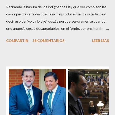
Retirando la basura de los indignados Hay que ver como son las
cosas pero a cada día que pasa me produce menos satisfacción
decir eso de “yo ya lo dije”, quizás porque seguramente cuando
uno anuncia cosas desagradables, en el fondo, por encima de la
satisfacción personal del acierto, está deseando equivocarse.
COMPARTIR
38 COMENTARIOS
LEER MÁS
Pero francamente estos socialistas son tan transparentes en su
opacidad –permítaseme el oxímoron-, tan previsibles en el
disparate, tan fiables en la falacia que resulta difícil errar el tiro
cuando se les juzga. Recuerdo perfectamente cuando una serie
de ciudadanos, la mayoría de los cuales no han pagado jamás un
impuesto, sea por vocación o simplemente por no haber tenido
un trabajo en su vida, decidieron salir a la calle revestidos de la
sagrada túnica de la “indignación ciudadana” y con su actitud
crear una paradoja, se autodenominaban “movimiento 15M” y lo
que hicieron fue apoderarse de una plaza pública y allí sentaron
sus reales, bueno sus reales no,...