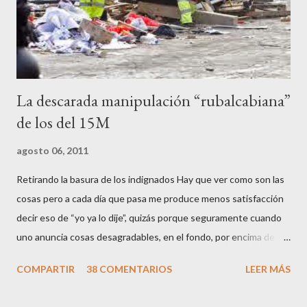
agredirla, morderla, para que toda la pijo progresía del país, todos
los que no fuman ni tabaco, n...
La descarada manipulación “rubalcabiana”
de los del 15M
agosto 06, 2011
Retirando la basura de los indignados Hay que ver como son las
cosas pero a cada día que pasa me produce menos satisfacción
decir eso de “yo ya lo dije”, quizás porque seguramente cuando
uno anuncia cosas desagradables, en el fondo, por encima de la
satisfacción personal del acierto, está deseando equivocarse.
COMPARTIR
38 COMENTARIOS
LEER MÁS
Pero francamente estos socialistas son tan transparentes en su
opacidad –permítaseme el oxímoron-, tan previsibles en el