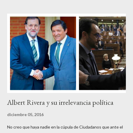
disparate, tan fiables en la falacia que resulta difícil errar el tiro
cuando se les juzga. Recuerdo perfectamente cuando una serie
de ciudadanos, la mayoría de los cuales no han pagado jamás un
impuesto, sea por vocación o simplemente por no haber tenido
un trabajo en su vida, decidieron salir a la calle revestidos de la
sagrada túnica de la “indignación ciudadana” y con su actitud
crear una paradoja, se autodenominaban “movimiento 15M” y lo
que hicieron fue apoderarse de una plaza pública y allí sentaron
sus reales, bueno sus reales no,...
Albert Rivera y su irrelevancia política
diciembre 05, 2016
No creo que haya nadie en la cúpula de Ciudadanos que ante el