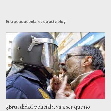
P
u
b
Entradas populares de este blog
l
i
c
a
r
u
n
c
o
m
e
n
t
a
r
¿Brutalidad policial?, va a ser que no
i