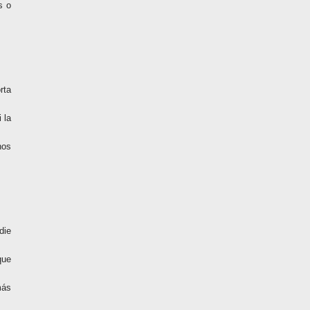
s o
rta
 la
nos
die
que
más