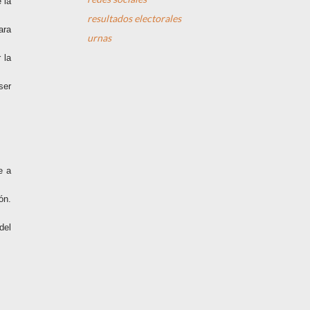
 la
resultados electorales
ara
urnas
 la
ser
e a
ón.
del