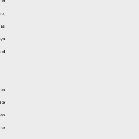
 un
ro;
las
aya
 el
ión
sta
nas
 se