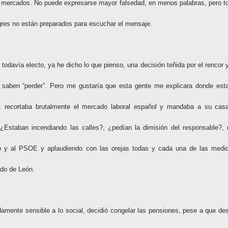
os mercados. No puede expresarse mayor falsedad, en menos palabras, pero t
ogres no están preparados para escuchar el mensaje.
 todavía electo, ya he dicho lo que pienso, una decisión teñida por el rencor y
 saben “perder”. Pero me gustaría que esta gente me explicara donde est
s, recortaba brutalmente el mercado laboral español y mandaba a su cas
Estaban incendiando las calles?, ¿pedían la dimisión del responsable?, 
 y al PSOE y aplaudiendo con las orejas todas y cada una de las medi
ado de León.
amente sensible a lo social, decidió congelar las pensiones, pese a que de