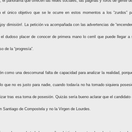
, el panorama que ofrecen las redes sociales, las páginas y foros de gente de
on el único objetivo que se le ocurre en estos momentos a los “zurdos” p
ajoy dimisión!. La petición va acompañada con las advertencias de “encender
o el dudoso placer de conocer de primera mano lo cerril que puede llegar a 
o de la “progresía”.
n como una descomunal falta de capacidad para analizar la realidad, porqu
 lo que no es justo para nadie, cuando todavía no ha tomado siquiera posesi
izar tras esa toma de posesión. Quizás sería bueno aclarar que el candidato 
en Santiago de Compostela y no la Virgen de Lourdes.