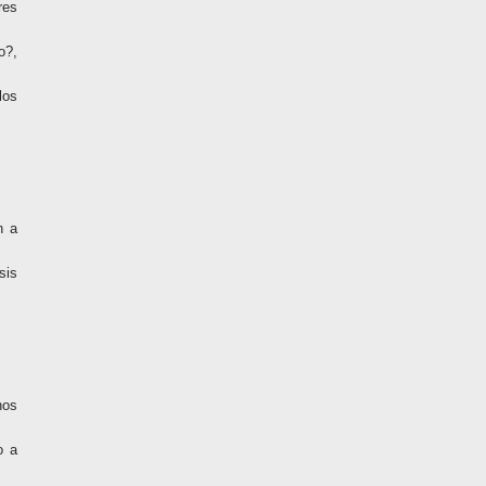
res
o?,
los
n a
sis
hos
o a