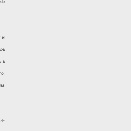
odo
 el
aba
a a
no,
das
sde