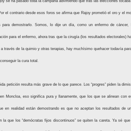
joy se ha pasado toda la campaña advirtiendo que tras las elecciones tocaba
Por el contrario desde esos foros se afirma que Rajoy prometió el oro y el mo
 para demostrarlo. Somos, lo dije un día, como un enfermo de cáncer, 
ción para el enfermo, ahora tras que la cirugía (los resultados electorales) h
ra a través de la quimio y otras terapias, hay muchísimo quehacer todavía para
conseguir la cura total.
ida petición resulta más grave de lo que parece. Los “progres” piden la dimis
en Moncloa, eso significa pura y llanamente, que los que se alinean con e
que en realidad están demostrando es que no aceptan los resultados de u
n la que los “demócratas fijos discontinuos” se quiten la careta. Ya sé que