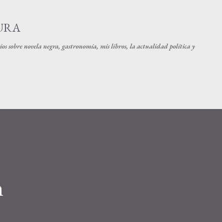
Ir al contenido principal
URA
os sobre novela negra, gastronomía, mis libros, la actualidad política y
n