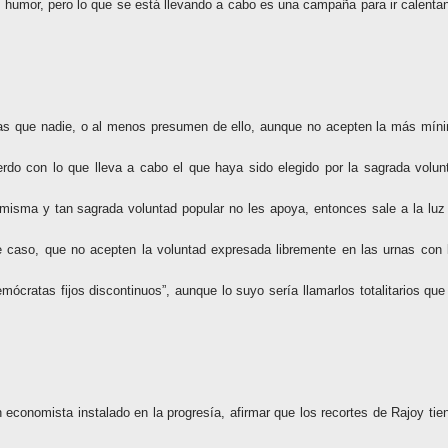
el humor, pero lo que se está llevando a cabo es una campaña para ir calenta
as que nadie, o al menos presumen de ello, aunque no acepten la más mín
rdo con lo que lleva a cabo el que haya sido elegido por la sagrada volun
a misma y tan sagrada voluntad popular no les apoya, entonces sale a la luz
e caso, que no acepten la voluntad expresada libremente en las urnas con 
ócratas fijos discontinuos”, aunque lo suyo sería llamarlos totalitarios que
 economista instalado en la progresía, afirmar que los recortes de Rajoy tie