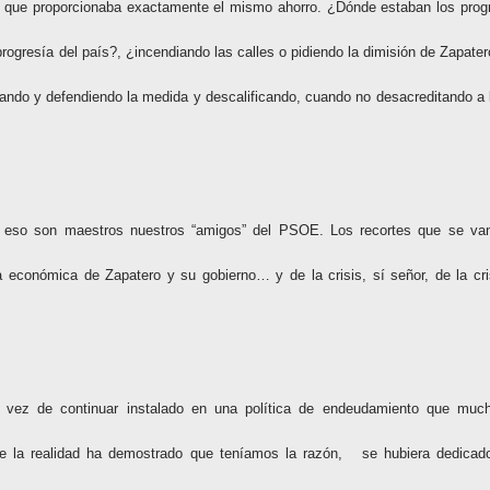
ón que proporcionaba exactamente el mismo ahorro. ¿Dónde estaban los prog
o progresía del país?, ¿incendiando las calles o pidiendo la dimisión de Zapater
ficando y defendiendo la medida y descalificando, cuando no desacreditando a 
en eso son maestros nuestros “amigos” del PSOE. Los recortes que se va
ca económica de Zapatero y su gobierno… y de la crisis, sí señor, de la cri
en vez de continuar instalado en una política de endeudamiento que muc
e la realidad ha demostrado que teníamos la razón,
se hubiera dedicad