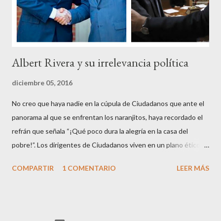
sus reales, bueno sus reales no,...
Albert Rivera y su irrelevancia política
diciembre 05, 2016
No creo que haya nadie en la cúpula de Ciudadanos que ante el
panorama al que se enfrentan los naranjitos, haya recordado el
refrán que señala “¡Qué poco dura la alegría en la casa del
pobre!”. Los dirigentes de Ciudadanos viven en un plano ético
superior al resto de los mortales, son los aristócratas de la
COMPARTIR
1 COMENTARIO
LEER MÁS
política, inventores de la honestidad y defensores acérrimos de
la transparencia, lo que parece les autoriza a criticar y dar
lecciones a todo el mundo, aunque paradójicamente pierdan
apoyo ciudadano en cada contienda electoral. Que en esto de la