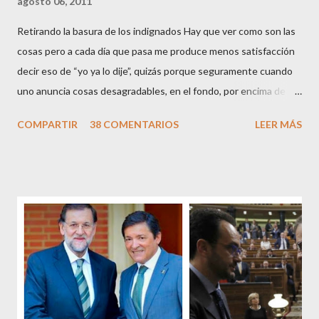
agosto 06, 2011
Retirando la basura de los indignados Hay que ver como son las
cosas pero a cada día que pasa me produce menos satisfacción
decir eso de “yo ya lo dije”, quizás porque seguramente cuando
uno anuncia cosas desagradables, en el fondo, por encima de la
satisfacción personal del acierto, está deseando equivocarse.
COMPARTIR
38 COMENTARIOS
LEER MÁS
Pero francamente estos socialistas son tan transparentes en su
opacidad –permítaseme el oxímoron-, tan previsibles en el
disparate, tan fiables en la falacia que resulta difícil errar el tiro
cuando se les juzga. Recuerdo perfectamente cuando una serie
de ciudadanos, la mayoría de los cuales no han pagado jamás un
impuesto, sea por vocación o simplemente por no haber tenido
un trabajo en su vida, decidieron salir a la calle revestidos de la
sagrada túnica de la “indignación ciudadana” y con su actitud
crear una paradoja, se autodenominaban “movimiento 15M” y lo
que hicieron fue apoderarse de una plaza pública y allí sentaron