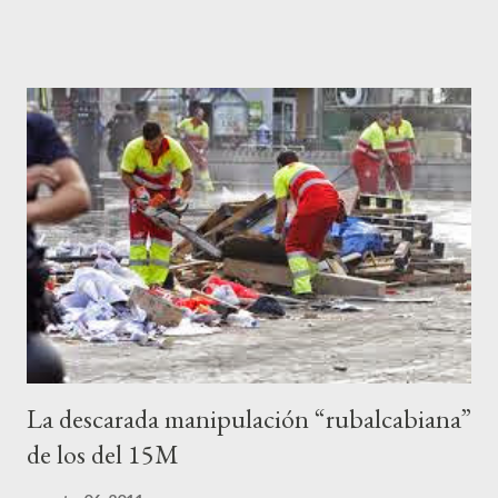
ciudadanos lo de los portavoces autorizados y las declaraciones
a los medios les parecen mariconadas propias de la sociedad
decadente que pretenden combatir. Y ha sido que cuatro
caballeretes salieran en Valencia a la calle, dispuestos a hacer lo
que les viniera en gana, manifestarse sin la autorización
pertinente, cortar el tráfico de las calles más céntricas, volcar los
contenedores de vidrio para tener botellas a mano para agredir a
los agentes, incendiar contenedores, apedrear a la policía,
agredirla, morderla, para que toda la pijo progresía del país, todos
los que no fuman ni tabaco, n...
La descarada manipulación “rubalcabiana”
de los del 15M