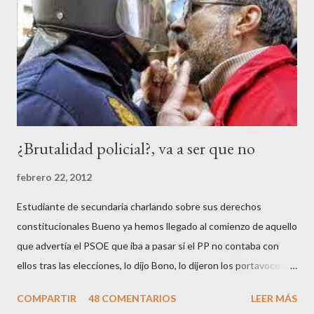
¿Brutalidad policial?, va a ser que no
febrero 22, 2012
Estudiante de secundaria charlando sobre sus derechos
constitucionales Bueno ya hemos llegado al comienzo de aquello
que advertía el PSOE que iba a pasar si el PP no contaba con
ellos tras las elecciones, lo dijo Bono, lo dijeron los portavoces
de CC.OO y UGT, lo dijo el 15 M, lo dijo Cayo Lara y no lo dijeron
COMPARTIR
48 COMENTARIOS
LEER MÁS
los okupas, los red skins, los sharps o los anarcos porque a estos