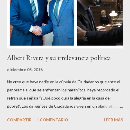
sagrada túnica de la “indignación ciudadana” y con su actitud
crear una paradoja, se autodenominaban “movimiento 15M” y lo
que hicieron fue apoderarse de una plaza pública y allí sentaron
sus reales, bueno sus reales no,...
Albert Rivera y su irrelevancia política
diciembre 05, 2016
No creo que haya nadie en la cúpula de Ciudadanos que ante el
panorama al que se enfrentan los naranjitos, haya recordado el
refrán que señala “¡Qué poco dura la alegría en la casa del
pobre!”. Los dirigentes de Ciudadanos viven en un plano ético
superior al resto de los mortales, son los aristócratas de la
COMPARTIR
1 COMENTARIO
LEER MÁS
política, inventores de la honestidad y defensores acérrimos de