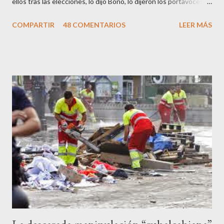
ellos tras las elecciones, lo dijo Bono, lo dijeron los portavoces
de CC.OO y UGT, lo dijo el 15 M, lo dijo Cayo Lara y no lo dijeron
COMPARTIR
48 COMENTARIOS
LEER MÁS
los okupas, los red skins, los sharps o los anarcos porque a estos
ciudadanos lo de los portavoces autorizados y las declaraciones
a los medios les parecen mariconadas propias de la sociedad
decadente que pretenden combatir. Y ha sido que cuatro
caballeretes salieran en Valencia a la calle, dispuestos a hacer lo
que les viniera en gana, manifestarse sin la autorización
pertinente, cortar el tráfico de las calles más céntricas, volcar los
contenedores de vidrio para tener botellas a mano para agredir a
los agentes, incendiar contenedores, apedrear a la policía,
agredirla, morderla, para que toda la pijo progresía del país, todos
los que no fuman ni tabaco, n...