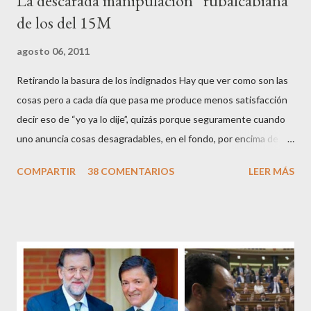
La descarada manipulación “rubalcabiana”
de los del 15M
agosto 06, 2011
Retirando la basura de los indignados Hay que ver como son las
cosas pero a cada día que pasa me produce menos satisfacción
decir eso de “yo ya lo dije”, quizás porque seguramente cuando
uno anuncia cosas desagradables, en el fondo, por encima de la
satisfacción personal del acierto, está deseando equivocarse.
COMPARTIR
38 COMENTARIOS
LEER MÁS
Pero francamente estos socialistas son tan transparentes en su
opacidad –permítaseme el oxímoron-, tan previsibles en el
disparate, tan fiables en la falacia que resulta difícil errar el tiro
cuando se les juzga. Recuerdo perfectamente cuando una serie
de ciudadanos, la mayoría de los cuales no han pagado jamás un
impuesto, sea por vocación o simplemente por no haber tenido
un trabajo en su vida, decidieron salir a la calle revestidos de la