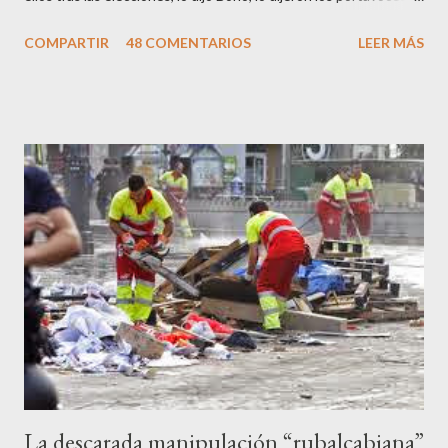
de CC.OO y UGT, lo dijo el 15 M, lo dijo Cayo Lara y no lo dijeron
COMPARTIR
48 COMENTARIOS
LEER MÁS
los okupas, los red skins, los sharps o los anarcos porque a estos
ciudadanos lo de los portavoces autorizados y las declaraciones
a los medios les parecen mariconadas propias de la sociedad
decadente que pretenden combatir. Y ha sido que cuatro
caballeretes salieran en Valencia a la calle, dispuestos a hacer lo
que les viniera en gana, manifestarse sin la autorización
pertinente, cortar el tráfico de las calles más céntricas, volcar los
contenedores de vidrio para tener botellas a mano para agredir a
los agentes, incendiar contenedores, apedrear a la policía,
agredirla, morderla, para que toda la pijo progresía del país, todos
los que no fuman ni tabaco, n...
La descarada manipulación “rubalcabiana”