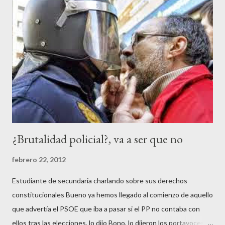
a
r
u
n
c
o
m
e
n
t
a
r
¿Brutalidad policial?, va a ser que no
i
o
febrero 22, 2012
Estudiante de secundaria charlando sobre sus derechos
constitucionales Bueno ya hemos llegado al comienzo de aquello
que advertía el PSOE que iba a pasar si el PP no contaba con
ellos tras las elecciones, lo dijo Bono, lo dijeron los portavoces