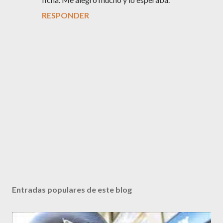
RESPONDER
P
u
b
Entradas populares de este blog
l
i
c