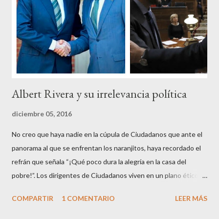
crear una paradoja, se autodenominaban “movimiento 15M” y lo
que hicieron fue apoderarse de una plaza pública y allí sentaron
sus reales, bueno sus reales no,...
Albert Rivera y su irrelevancia política
diciembre 05, 2016
No creo que haya nadie en la cúpula de Ciudadanos que ante el
panorama al que se enfrentan los naranjitos, haya recordado el
refrán que señala “¡Qué poco dura la alegría en la casa del
pobre!”. Los dirigentes de Ciudadanos viven en un plano ético
superior al resto de los mortales, son los aristócratas de la
COMPARTIR
1 COMENTARIO
LEER MÁS
política, inventores de la honestidad y defensores acérrimos de
la transparencia, lo que parece les autoriza a criticar y dar