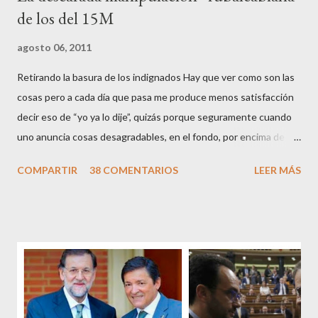
de los del 15M
agosto 06, 2011
Retirando la basura de los indignados Hay que ver como son las
cosas pero a cada día que pasa me produce menos satisfacción
decir eso de “yo ya lo dije”, quizás porque seguramente cuando
uno anuncia cosas desagradables, en el fondo, por encima de la
satisfacción personal del acierto, está deseando equivocarse.
COMPARTIR
38 COMENTARIOS
LEER MÁS
Pero francamente estos socialistas son tan transparentes en su
opacidad –permítaseme el oxímoron-, tan previsibles en el
disparate, tan fiables en la falacia que resulta difícil errar el tiro
cuando se les juzga. Recuerdo perfectamente cuando una serie
de ciudadanos, la mayoría de los cuales no han pagado jamás un
impuesto, sea por vocación o simplemente por no haber tenido
un trabajo en su vida, decidieron salir a la calle revestidos de la
sagrada túnica de la “indignación ciudadana” y con su actitud