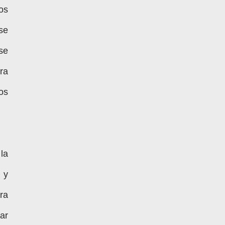
os
se
se
ra
os
la
 y
ra
ar