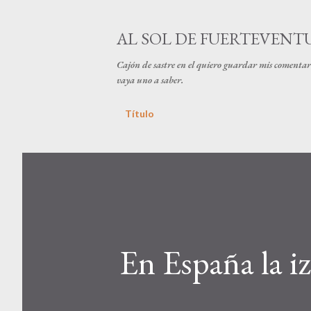
AL SOL DE FUERTEVENT
Cajón de sastre en el quiero guardar mis comentari
vaya uno a saber.
Título
En España la i