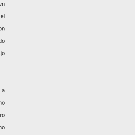
en
el
on
do
jo
 a
mo
ero
ho