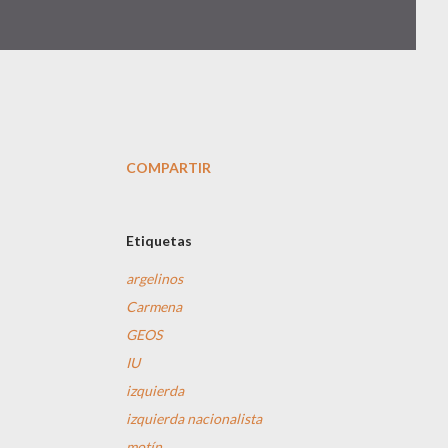
COMPARTIR
Etiquetas
argelinos
Carmena
GEOS
IU
izquierda
izquierda nacionalista
motín.