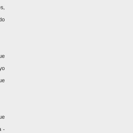
s,
do
ue
yo
ue
ue
 -