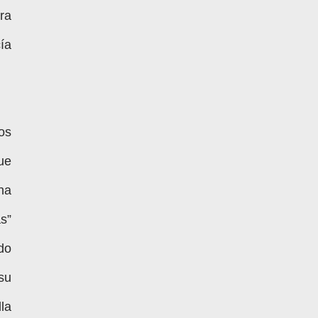
ra
ía
os
ue
na
s”
do
su
lla