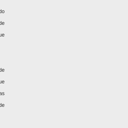
do
de
ue
de
ue
as
 de