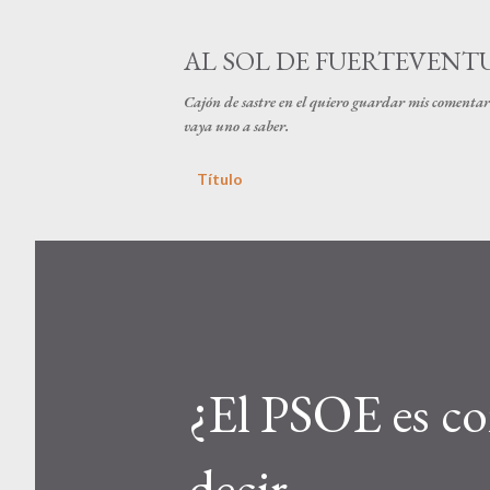
AL SOL DE FUERTEVENT
Cajón de sastre en el quiero guardar mis comentari
vaya uno a saber.
Título
¿El PSOE es co
decir