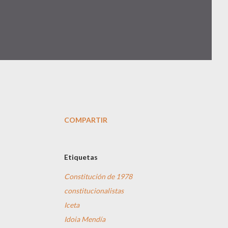
COMPARTIR
Etiquetas
Constitución de 1978
constitucionalistas
Iceta
Idoia Mendía