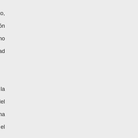
o,
ón
no
ad
la
el
ha
el