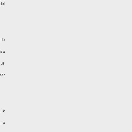
del
ido
nsa
sus
ser
 le
 la