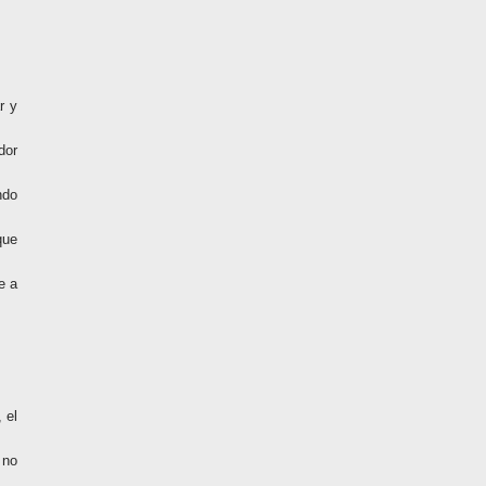
r y
dor
ndo
que
e a
 el
 no