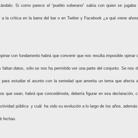
cándalo. Si como parece el “pueblo soberano” sabía con quien se jugaba 
y a la crítica en la barra del bar o en Twitter y Facebook ¿a qué viene ahora
opinar con fundamento habrá que convenir que nos resulta imposible opinar 
s faltan datos, sólo se nos ha permitido ver una parte del conjunto. Se nos d
 para estudiar el asunto con la seriedad que amerita un tema que afecta a
cos que sean, habrá que concedérsela, debería figurar en esa declaración, c
actividad pública
y cuál
ha sido su evolución a lo largo de los años, además
é fechas.