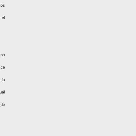
los
 el
con
ice
 la
uál
 de