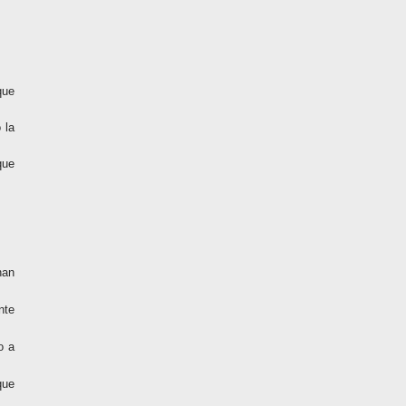
que
 la
que
nan
nte
o a
que