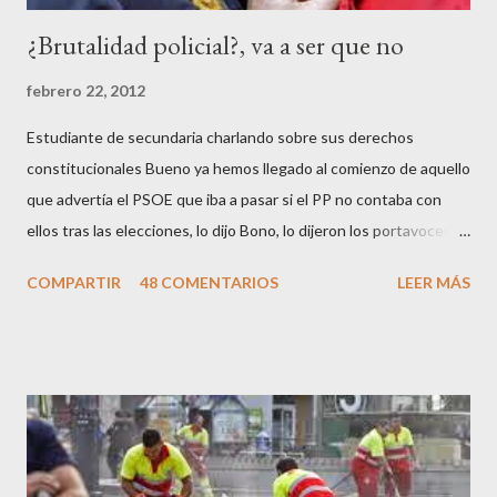
¿Brutalidad policial?, va a ser que no
febrero 22, 2012
Estudiante de secundaria charlando sobre sus derechos
constitucionales Bueno ya hemos llegado al comienzo de aquello
que advertía el PSOE que iba a pasar si el PP no contaba con
ellos tras las elecciones, lo dijo Bono, lo dijeron los portavoces
de CC.OO y UGT, lo dijo el 15 M, lo dijo Cayo Lara y no lo dijeron
COMPARTIR
48 COMENTARIOS
LEER MÁS
los okupas, los red skins, los sharps o los anarcos porque a estos
ciudadanos lo de los portavoces autorizados y las declaraciones
a los medios les parecen mariconadas propias de la sociedad
decadente que pretenden combatir. Y ha sido que cuatro
caballeretes salieran en Valencia a la calle, dispuestos a hacer lo
que les viniera en gana, manifestarse sin la autorización
pertinente, cortar el tráfico de las calles más céntricas, volcar los