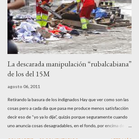
contenedores de vidrio para tener botellas a mano para agredir a
los agentes, incendiar contenedores, apedrear a la policía,
agredirla, morderla, para que toda la pijo progresía del país, todos
los que no fuman ni tabaco, n...
La descarada manipulación “rubalcabiana”
de los del 15M
agosto 06, 2011
Retirando la basura de los indignados Hay que ver como son las
cosas pero a cada día que pasa me produce menos satisfacción
decir eso de “yo ya lo dije”, quizás porque seguramente cuando
uno anuncia cosas desagradables, en el fondo, por encima de la
satisfacción personal del acierto, está deseando equivocarse.