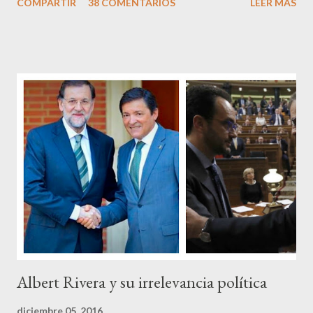
COMPARTIR
38 COMENTARIOS
LEER MÁS
Pero francamente estos socialistas son tan transparentes en su
opacidad –permítaseme el oxímoron-, tan previsibles en el
disparate, tan fiables en la falacia que resulta difícil errar el tiro
cuando se les juzga. Recuerdo perfectamente cuando una serie
de ciudadanos, la mayoría de los cuales no han pagado jamás un
impuesto, sea por vocación o simplemente por no haber tenido
un trabajo en su vida, decidieron salir a la calle revestidos de la
sagrada túnica de la “indignación ciudadana” y con su actitud
crear una paradoja, se autodenominaban “movimiento 15M” y lo
que hicieron fue apoderarse de una plaza pública y allí sentaron
sus reales, bueno sus reales no,...
Albert Rivera y su irrelevancia política
diciembre 05, 2016