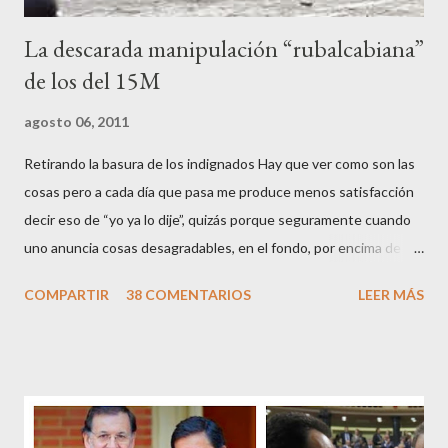
La descarada manipulación “rubalcabiana”
de los del 15M
agosto 06, 2011
Retirando la basura de los indignados Hay que ver como son las
cosas pero a cada día que pasa me produce menos satisfacción
decir eso de “yo ya lo dije”, quizás porque seguramente cuando
uno anuncia cosas desagradables, en el fondo, por encima de la
satisfacción personal del acierto, está deseando equivocarse.
COMPARTIR
38 COMENTARIOS
LEER MÁS
Pero francamente estos socialistas son tan transparentes en su
opacidad –permítaseme el oxímoron-, tan previsibles en el
disparate, tan fiables en la falacia que resulta difícil errar el tiro
cuando se les juzga. Recuerdo perfectamente cuando una serie
de ciudadanos, la mayoría de los cuales no han pagado jamás un
impuesto, sea por vocación o simplemente por no haber tenido