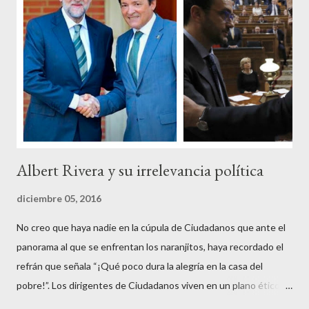
un trabajo en su vida, decidieron salir a la calle revestidos de la
sagrada túnica de la “indignación ciudadana” y con su actitud
crear una paradoja, se autodenominaban “movimiento 15M” y lo
que hicieron fue apoderarse de una plaza pública y allí sentaron
sus reales, bueno sus reales no,...
Albert Rivera y su irrelevancia política
diciembre 05, 2016
No creo que haya nadie en la cúpula de Ciudadanos que ante el
panorama al que se enfrentan los naranjitos, haya recordado el
refrán que señala “¡Qué poco dura la alegría en la casa del
pobre!”. Los dirigentes de Ciudadanos viven en un plano ético
superior al resto de los mortales, son los aristócratas de la