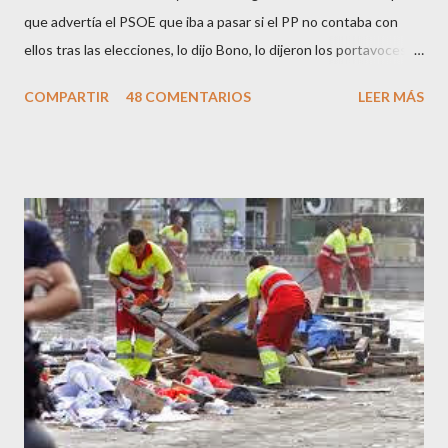
que advertía el PSOE que iba a pasar si el PP no contaba con
ellos tras las elecciones, lo dijo Bono, lo dijeron los portavoces
de CC.OO y UGT, lo dijo el 15 M, lo dijo Cayo Lara y no lo dijeron
COMPARTIR
48 COMENTARIOS
LEER MÁS
los okupas, los red skins, los sharps o los anarcos porque a estos
ciudadanos lo de los portavoces autorizados y las declaraciones
a los medios les parecen mariconadas propias de la sociedad
decadente que pretenden combatir. Y ha sido que cuatro
caballeretes salieran en Valencia a la calle, dispuestos a hacer lo
que les viniera en gana, manifestarse sin la autorización
pertinente, cortar el tráfico de las calles más céntricas, volcar los
contenedores de vidrio para tener botellas a mano para agredir a
los agentes, incendiar contenedores, apedrear a la policía,
agredirla, morderla, para que toda la pijo progresía del país, todos
los que no fuman ni tabaco, n...