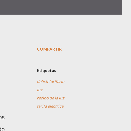
COMPARTIR
Etiquetas
déficit tarifario
luz
recibo de la luz
tarifa eléctrica
os
do