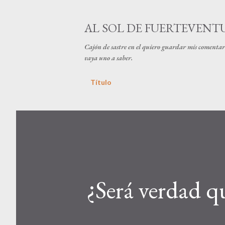
AL SOL DE FUERTEVENT
Cajón de sastre en el quiero guardar mis comentari
vaya uno a saber.
Título
¿Será verdad qué