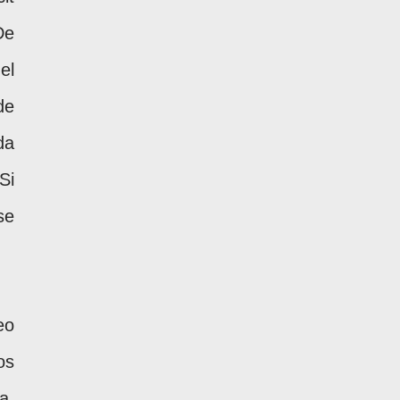
De
el
de
da
Si
se
eo
os
a,