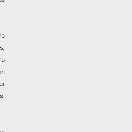
ño
s,
lo
an
or
s.
ha