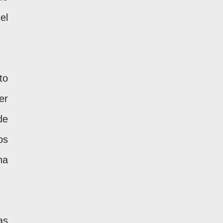
el
to
er
de
os
na
as