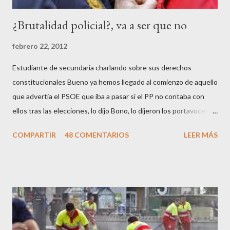
a
r
¿Brutalidad policial?, va a ser que no
i
o
febrero 22, 2012
Estudiante de secundaria charlando sobre sus derechos
constitucionales Bueno ya hemos llegado al comienzo de aquello
que advertía el PSOE que iba a pasar si el PP no contaba con
ellos tras las elecciones, lo dijo Bono, lo dijeron los portavoces
de CC.OO y UGT, lo dijo el 15 M, lo dijo Cayo Lara y no lo dijeron
COMPARTIR
48 COMENTARIOS
LEER MÁS
los okupas, los red skins, los sharps o los anarcos porque a estos
ciudadanos lo de los portavoces autorizados y las declaraciones
a los medios les parecen mariconadas propias de la sociedad
decadente que pretenden combatir. Y ha sido que cuatro
caballeretes salieran en Valencia a la calle, dispuestos a hacer lo
que les viniera en gana, manifestarse sin la autorización
pertinente, cortar el tráfico de las calles más céntricas, volcar los