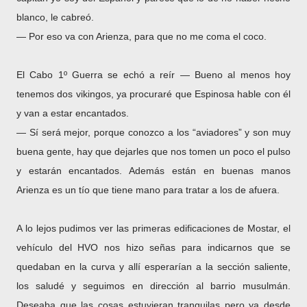
blanco, le cabreó.
― Por eso va con Arienza, para que no me coma el coco.
El Cabo 1º Guerra se echó a reír ― Bueno al menos hoy
tenemos dos vikingos, ya procuraré que Espinosa hable con él
y van a estar encantados.
― Sí será mejor, porque conozco a los “aviadores” y son muy
buena gente, hay que dejarles que nos tomen un poco el pulso
y estarán encantados. Además están en buenas manos
Arienza es un tío que tiene mano para tratar a los de afuera.
A lo lejos pudimos ver las primeras edificaciones de Mostar, el
vehículo del HVO nos hizo señas para indicarnos que se
quedaban en la curva y allí esperarían a la sección saliente,
los saludé y seguimos en dirección al barrio musulmán.
Deseaba que las cosas estuvieran tranquilas pero ya desde