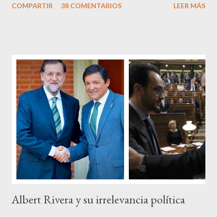
COMPARTIR
38 COMENTARIOS
LEER MÁS
Pero francamente estos socialistas son tan transparentes en su
opacidad –permítaseme el oxímoron-, tan previsibles en el
disparate, tan fiables en la falacia que resulta difícil errar el tiro
cuando se les juzga. Recuerdo perfectamente cuando una serie
de ciudadanos, la mayoría de los cuales no han pagado jamás un
impuesto, sea por vocación o simplemente por no haber tenido
un trabajo en su vida, decidieron salir a la calle revestidos de la
sagrada túnica de la “indignación ciudadana” y con su actitud
crear una paradoja, se autodenominaban “movimiento 15M” y lo
que hicieron fue apoderarse de una plaza pública y allí sentaron
sus reales, bueno sus reales no,...
Albert Rivera y su irrelevancia política