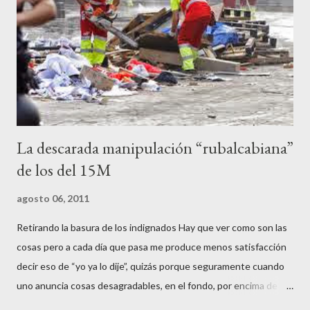
contenedores de vidrio para tener botellas a mano para agredir a
los agentes, incendiar contenedores, apedrear a la policía,
agredirla, morderla, para que toda la pijo progresía del país, todos
los que no fuman ni tabaco, n...
La descarada manipulación “rubalcabiana”
de los del 15M
agosto 06, 2011
Retirando la basura de los indignados Hay que ver como son las
cosas pero a cada día que pasa me produce menos satisfacción
decir eso de “yo ya lo dije”, quizás porque seguramente cuando
uno anuncia cosas desagradables, en el fondo, por encima de la
satisfacción personal del acierto, está deseando equivocarse.