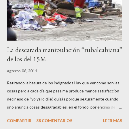
los agentes, incendiar contenedores, apedrear a la policía,
agredirla, morderla, para que toda la pijo progresía del país, todos
los que no fuman ni tabaco, n...
La descarada manipulación “rubalcabiana”
de los del 15M
agosto 06, 2011
Retirando la basura de los indignados Hay que ver como son las
cosas pero a cada día que pasa me produce menos satisfacción
decir eso de “yo ya lo dije”, quizás porque seguramente cuando
uno anuncia cosas desagradables, en el fondo, por encima de la
satisfacción personal del acierto, está deseando equivocarse.
COMPARTIR
38 COMENTARIOS
LEER MÁS
Pero francamente estos socialistas son tan transparentes en su