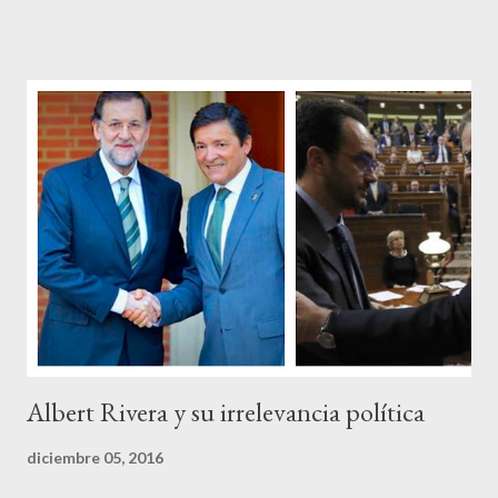
opacidad –permítaseme el oxímoron-, tan previsibles en el
disparate, tan fiables en la falacia que resulta difícil errar el tiro
cuando se les juzga. Recuerdo perfectamente cuando una serie
de ciudadanos, la mayoría de los cuales no han pagado jamás un
impuesto, sea por vocación o simplemente por no haber tenido
un trabajo en su vida, decidieron salir a la calle revestidos de la
sagrada túnica de la “indignación ciudadana” y con su actitud
crear una paradoja, se autodenominaban “movimiento 15M” y lo
que hicieron fue apoderarse de una plaza pública y allí sentaron
sus reales, bueno sus reales no,...
Albert Rivera y su irrelevancia política
diciembre 05, 2016