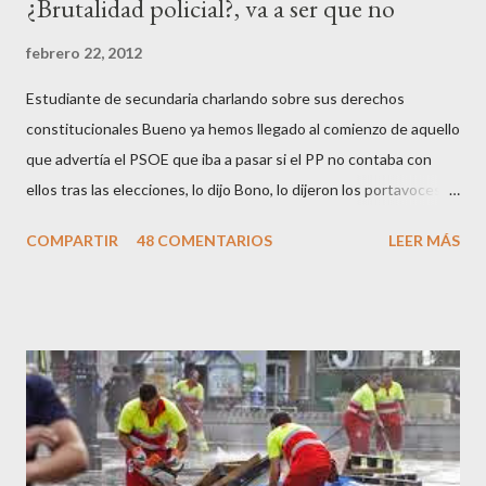
¿Brutalidad policial?, va a ser que no
i
o
febrero 22, 2012
Estudiante de secundaria charlando sobre sus derechos
constitucionales Bueno ya hemos llegado al comienzo de aquello
que advertía el PSOE que iba a pasar si el PP no contaba con
ellos tras las elecciones, lo dijo Bono, lo dijeron los portavoces
de CC.OO y UGT, lo dijo el 15 M, lo dijo Cayo Lara y no lo dijeron
COMPARTIR
48 COMENTARIOS
LEER MÁS
los okupas, los red skins, los sharps o los anarcos porque a estos
ciudadanos lo de los portavoces autorizados y las declaraciones
a los medios les parecen mariconadas propias de la sociedad
decadente que pretenden combatir. Y ha sido que cuatro
caballeretes salieran en Valencia a la calle, dispuestos a hacer lo
que les viniera en gana, manifestarse sin la autorización
pertinente, cortar el tráfico de las calles más céntricas, volcar los
contenedores de vidrio para tener botellas a mano para agredir a