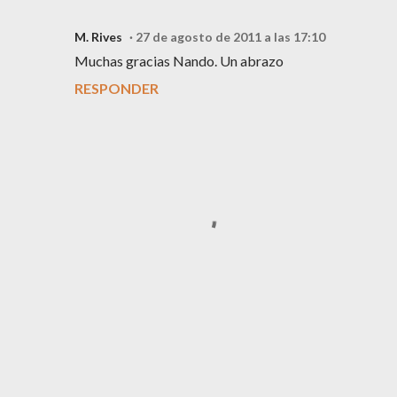
M. Rives
27 de agosto de 2011 a las 17:10
Muchas gracias Nando. Un abrazo
RESPONDER
P
u
b