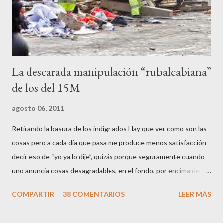
agredirla, morderla, para que toda la pijo progresía del país, todos
los que no fuman ni tabaco, n...
La descarada manipulación “rubalcabiana”
de los del 15M
agosto 06, 2011
Retirando la basura de los indignados Hay que ver como son las
cosas pero a cada día que pasa me produce menos satisfacción
decir eso de “yo ya lo dije”, quizás porque seguramente cuando
uno anuncia cosas desagradables, en el fondo, por encima de la
satisfacción personal del acierto, está deseando equivocarse.
COMPARTIR
38 COMENTARIOS
LEER MÁS
Pero francamente estos socialistas son tan transparentes en su
opacidad –permítaseme el oxímoron-, tan previsibles en el