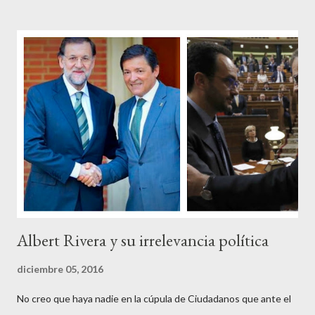
disparate, tan fiables en la falacia que resulta difícil errar el tiro
cuando se les juzga. Recuerdo perfectamente cuando una serie
de ciudadanos, la mayoría de los cuales no han pagado jamás un
impuesto, sea por vocación o simplemente por no haber tenido
un trabajo en su vida, decidieron salir a la calle revestidos de la
sagrada túnica de la “indignación ciudadana” y con su actitud
crear una paradoja, se autodenominaban “movimiento 15M” y lo
que hicieron fue apoderarse de una plaza pública y allí sentaron
sus reales, bueno sus reales no,...
Albert Rivera y su irrelevancia política
diciembre 05, 2016
No creo que haya nadie en la cúpula de Ciudadanos que ante el