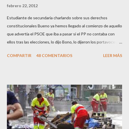
febrero 22, 2012
Estudiante de secundaria charlando sobre sus derechos
constitucionales Bueno ya hemos llegado al comienzo de aquello
que advertía el PSOE que iba a pasar si el PP no contaba con
ellos tras las elecciones, lo dijo Bono, lo dijeron los portavoces
de CC.OO y UGT, lo dijo el 15 M, lo dijo Cayo Lara y no lo dijeron
COMPARTIR
48 COMENTARIOS
LEER MÁS
los okupas, los red skins, los sharps o los anarcos porque a estos
ciudadanos lo de los portavoces autorizados y las declaraciones
a los medios les parecen mariconadas propias de la sociedad
decadente que pretenden combatir. Y ha sido que cuatro
caballeretes salieran en Valencia a la calle, dispuestos a hacer lo
que les viniera en gana, manifestarse sin la autorización
pertinente, cortar el tráfico de las calles más céntricas, volcar los
contenedores de vidrio para tener botellas a mano para agredir a
los agentes, incendiar contenedores, apedrear a la policía,