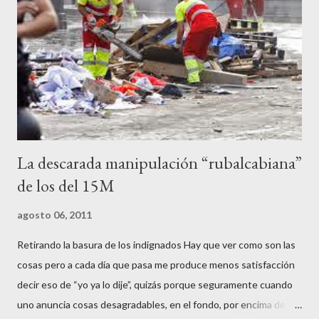
pertinente, cortar el tráfico de las calles más céntricas, volcar los
contenedores de vidrio para tener botellas a mano para agredir a
los agentes, incendiar contenedores, apedrear a la policía,
agredirla, morderla, para que toda la pijo progresía del país, todos
los que no fuman ni tabaco, n...
La descarada manipulación “rubalcabiana”
de los del 15M
agosto 06, 2011
Retirando la basura de los indignados Hay que ver como son las
cosas pero a cada día que pasa me produce menos satisfacción
decir eso de “yo ya lo dije”, quizás porque seguramente cuando
uno anuncia cosas desagradables, en el fondo, por encima de la