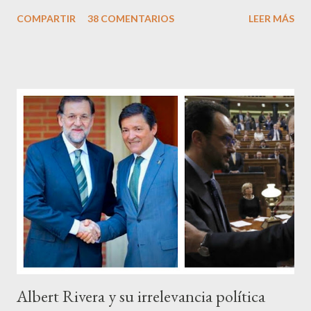
satisfacción personal del acierto, está deseando equivocarse.
COMPARTIR
38 COMENTARIOS
LEER MÁS
Pero francamente estos socialistas son tan transparentes en su
opacidad –permítaseme el oxímoron-, tan previsibles en el
disparate, tan fiables en la falacia que resulta difícil errar el tiro
cuando se les juzga. Recuerdo perfectamente cuando una serie
de ciudadanos, la mayoría de los cuales no han pagado jamás un
impuesto, sea por vocación o simplemente por no haber tenido
un trabajo en su vida, decidieron salir a la calle revestidos de la
sagrada túnica de la “indignación ciudadana” y con su actitud
crear una paradoja, se autodenominaban “movimiento 15M” y lo
que hicieron fue apoderarse de una plaza pública y allí sentaron
sus reales, bueno sus reales no,...
Albert Rivera y su irrelevancia política