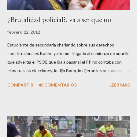
¿Brutalidad policial?, va a ser que no
febrero 22, 2012
Estudiante de secundaria charlando sobre sus derechos
constitucionales Bueno ya hemos llegado al comienzo de aquello
que advertía el PSOE que iba a pasar si el PP no contaba con
ellos tras las elecciones, lo dijo Bono, lo dijeron los portavoces
de CC.OO y UGT, lo dijo el 15 M, lo dijo Cayo Lara y no lo dijeron
COMPARTIR
48 COMENTARIOS
LEER MÁS
los okupas, los red skins, los sharps o los anarcos porque a estos
ciudadanos lo de los portavoces autorizados y las declaraciones
a los medios les parecen mariconadas propias de la sociedad
decadente que pretenden combatir. Y ha sido que cuatro
caballeretes salieran en Valencia a la calle, dispuestos a hacer lo
que les viniera en gana, manifestarse sin la autorización