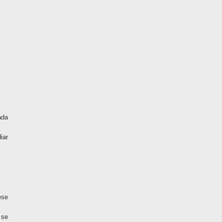
ada
iar
ese
 se