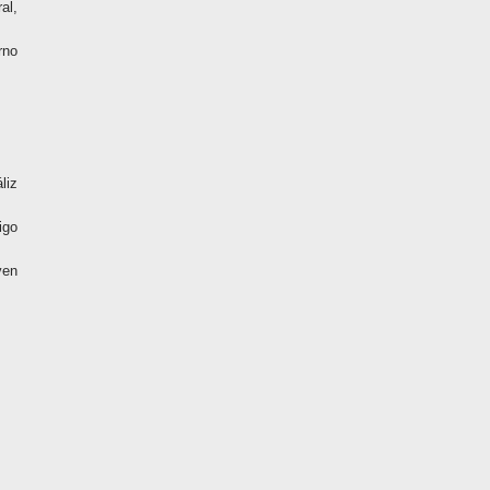
al,
rno
liz
igo
ven