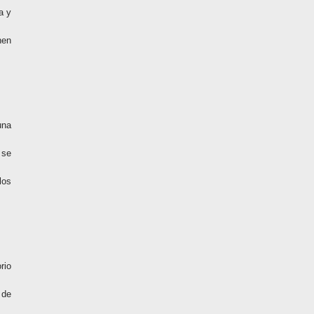
a y
nen
una
 se
los
rio
 de