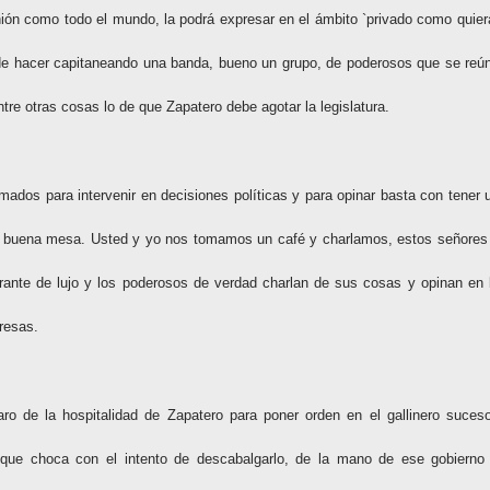
inión como todo el mundo, la podrá expresar en el ámbito `privado como quier
ede hacer capitaneando una banda, bueno un grupo, de poderosos que se reú
tre otras cosas lo de que Zapatero debe agotar la legislatura.
mados para intervenir en decisiones políticas y para opinar basta con tener 
na buena mesa. Usted y yo nos tomamos un café y charlamos, estos señores
ante de lujo y los poderosos de verdad charlan de sus cosas y opinan en 
resas.
o de la hospitalidad de Zapatero para poner orden en el gallinero suceso
que choca con el intento de descabalgarlo, de la mano de ese gobierno