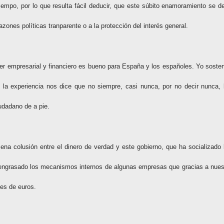
iempo, por lo que resulta fácil deducir, que este súbito enamoramiento se d
zones políticas tranparente o a la protección del interés general.
der empresarial y financiero es bueno para España y los españoles. Yo soste
 la experiencia nos dice que no siempre, casi nunca, por no decir nunca, 
iudadano de a pie.
a colusión entre el dinero de verdad y este gobierno, que ha socializado 
a engrasado los mecanismos internos de algunas empresas que gracias a nues
nes de euros.