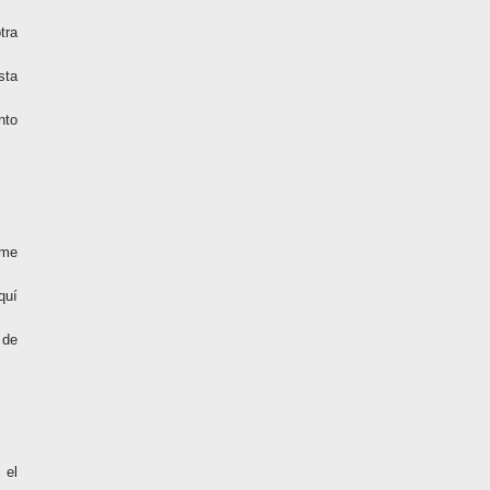
tra
sta
nto
 me
quí
 de
 el