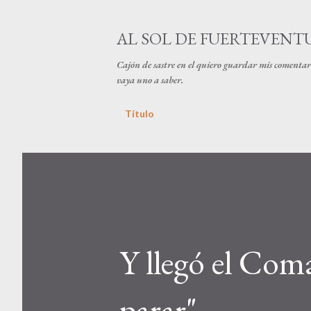
AL SOL DE FUERTEVENT
Cajón de sastre en el quiero guardar mis comentari
vaya uno a saber.
Título
Y llegó el Com
parar"