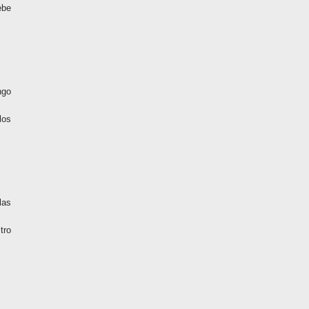
ebe
ngo
los
las
tro